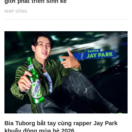
giới phát triển sinh kế
NHỊP SỐNG
Bia Tuborg bắt tay cùng rapper Jay Park
khuấy động mùa hè 2026