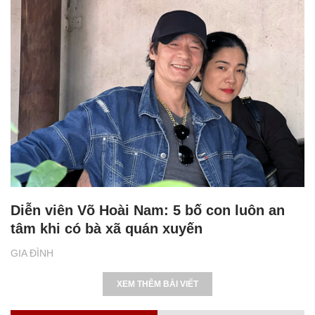
Diễn viên Võ Hoài Nam: 5 bố con luôn an
tâm khi có bà xã quán xuyến
GIA ĐÌNH
XEM THÊM BÀI VIẾT