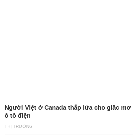
Tổng quan Phát triển bền vững 2024 của
BAT Việt Nam: Những thành tựu ấn tượng
NHỊP SỐNG