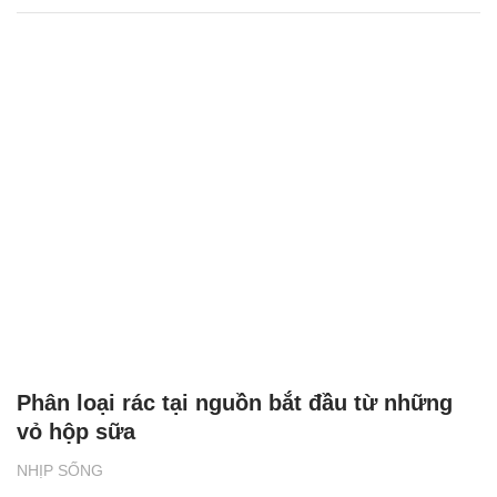
Bia Tuborg bắt tay cùng rapper Jay Park
khuấy động mùa hè 2026
NHỊP SỐNG