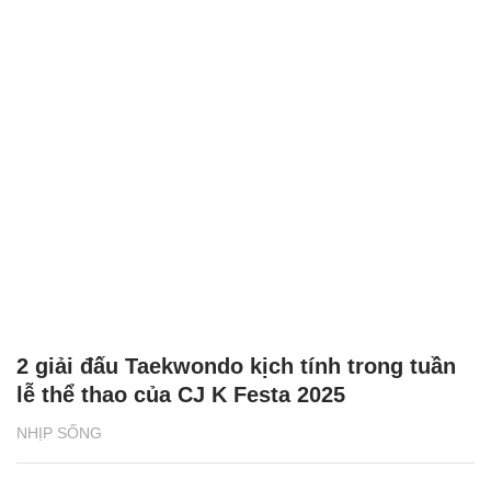
Tuyên Quang: Tài xế tố bị giữ xe, đòi tiền
chuộc 500 triệu đồng
ĐỜI SỐNG