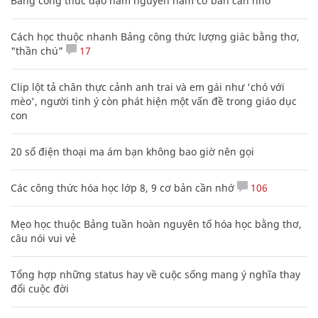
Diễn viên Võ Hoài Nam: 5 bố con luôn an
tâm khi có bà xã quán xuyến
GIA ĐÌNH
XEM THÊM BÀI VIẾT
Đọc nhiều
Bình luận nhiều
Bảng công thức đạo hàm nguyên hàm cơ bản cần nhớ
Cách học thuộc nhanh Bảng công thức lượng giác bằng thơ,
"thần chú"
17
Clip lột tả chân thực cảnh anh trai và em gái như 'chó với
mèo', người tinh ý còn phát hiện một vấn đề trong giáo dục
con