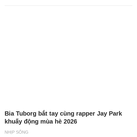
BAT Việt Nam tiếp sức phụ nữ vùng biên
giới phát triển sinh kế
NHỊP SỐNG