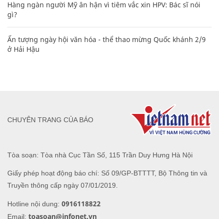
20 số điện thoại ma ám bạn không bao giờ nên gọi
Các công thức hóa học lớp 8, 9 cơ bản cần nhớ
106
Mẹo học thuộc Bảng tuần hoàn nguyên tố hóa học bằng thơ,
câu nói vui vẻ
Tổng hợp những status hay về cuộc sống mang ý nghĩa thay
đổi cuộc đời
Hàng ngàn người Mỹ ân hận vì tiêm vắc xin HPV: Bác sĩ nói
gì?
Ấn tượng ngày hội văn hóa - thể thao mừng Quốc khánh 2/9
ở Hải Hậu