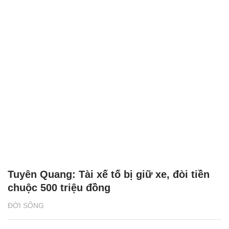
Người Việt ở Canada thắp lửa cho giấc mơ
ô tô điện
THỊ TRƯỜNG