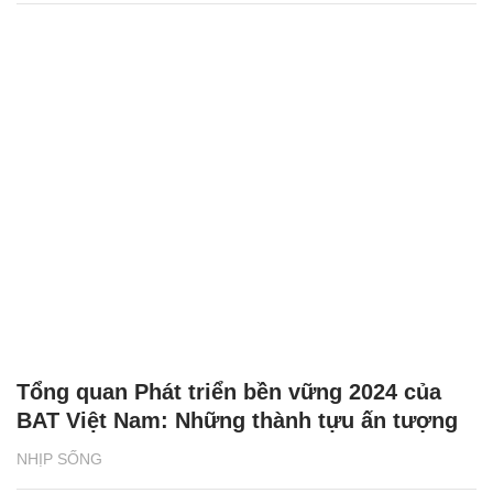
Phân loại rác tại nguồn bắt đầu từ những
vỏ hộp sữa
NHỊP SỐNG