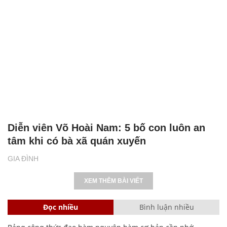
SHB - nơi yêu thương lan tỏa, sự sẻ chia
chạm đến trái tim
NHỊP SỐNG