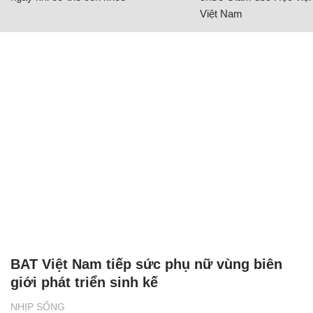
CÓ THỂ BẠN QUAN TÂM
Chăm sóc sức khỏe cần thực hiện
GS.TS Nguyễn Thị Lan ti
ngay khi cơ thể còn khỏe
chức Giám đốc Học viện
Việt Nam