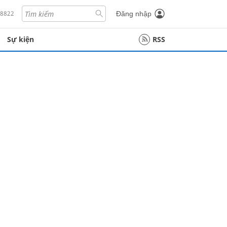
18822
Đăng nhập
Sự kiện
RSS