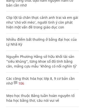
Bảng công thức đạo hàm nguyên hàm cơ
bản cần nhớ
Clip lột tả chân thực cảnh anh trai và em gái
như 'chó với mèo', người tinh ý còn phát
hiện một vấn đề trong giáo dục con
Nhiều điểm bất thường ở bằng đại học của
Lý Nhã Kỳ
Nguyễn Phương Hằng sở hữu khối tài sản
"siêu khủng", từng khoe sổ đỏ tính bằng
cân, mắng cựu mẫu 'không có nổi nghìn tỷ'
Các công thức hóa học lớp 8, 9 cơ bản cần
nhớ
106
Mẹo học thuộc Bảng tuần hoàn nguyên tố
hóa học bằng thơ, câu nói vui vẻ