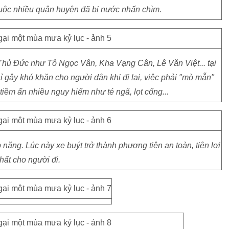
huộc nhiều quận huyện đã bị nước nhấn chìm.
hủ Đức như Tô Ngọc Vân, Kha Vạng Cân, Lê Văn Việt... tại
 gây khó khăn cho người dân khi đi lại, việc phải "mò mẫn"
iềm ẩn nhiều nguy hiểm như té ngã, lọt cống...
nặng. Lúc này xe buýt trở thành phương tiện an toàn, tiện lợi
hất cho người đi.