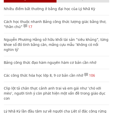
Nhiều điểm bất thường ở bằng đại học của Lý Nhã Kỳ
Cách học thuộc nhanh Bảng công thức lượng giác bằng thơ,
"thần chú"
17
Nguyễn Phương Hằng sở hữu khối tài sản "siêu khủng", từng
khoe sổ đỏ tính bằng cân, mắng cựu mẫu 'không có nổi
nghìn tỷ'
Bảng công thức đạo hàm nguyên hàm cơ bản cần nhớ
Các công thức hóa học lớp 8, 9 cơ bản cần nhớ
106
Clip lột tả chân thực cảnh anh trai và em gái như 'chó với
mèo', người tinh ý còn phát hiện một vấn đề trong giáo dục
con
Lý Nhã Kỳ lần đầu tâm sự về người cha Liệt sĩ đặc công rừng