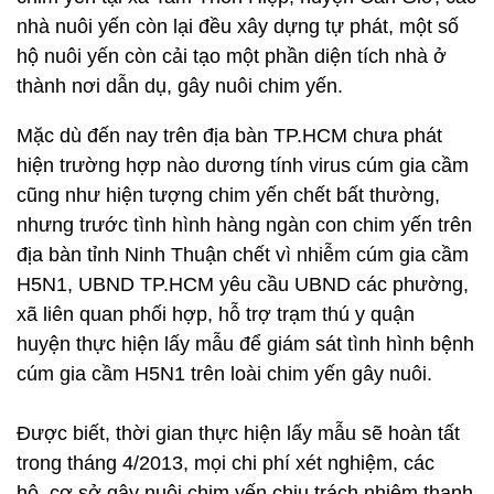
nhà nuôi yến còn lại đều xây dựng tự phát, một số
hộ nuôi yến còn cải tạo một phần diện tích nhà ở
thành nơi dẫn dụ, gây nuôi chim yến.
Mặc dù đến nay trên địa bàn TP.HCM chưa phát
hiện trường hợp nào dương tính virus cúm gia cầm
cũng như hiện tượng chim yến chết bất thường,
nhưng trước tình hình hàng ngàn con chim yến trên
địa bàn tỉnh Ninh Thuận chết vì nhiễm cúm gia cầm
H5N1, UBND TP.HCM yêu cầu UBND các phường,
xã liên quan phối hợp, hỗ trợ trạm thú y quận
huyện thực hiện lấy mẫu để giám sát tình hình bệnh
cúm gia cầm H5N1 trên loài chim yến gây nuôi.
Được biết, thời gian thực hiện lấy mẫu sẽ hoàn tất
trong tháng 4/2013, mọi chi phí xét nghiệm, các
hộ, cơ sở gây nuôi chim yến chịu trách nhiệm thanh