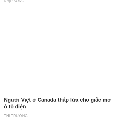
NHỊP SỐNG
Người Việt ở Canada thắp lửa cho giấc mơ
ô tô điện
THỊ TRƯỜNG