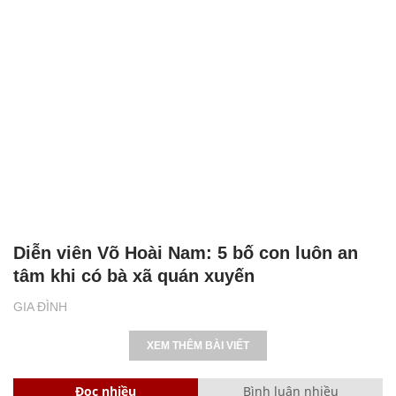
Diễn viên Võ Hoài Nam: 5 bố con luôn an
tâm khi có bà xã quán xuyến
GIA ĐÌNH
XEM THÊM BÀI VIẾT
Đọc nhiều
Bình luận nhiều