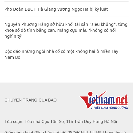
Phó Đoàn ĐBQH Hà Giang Vương Ngọc Hà bị kỷ luật
Nguyễn Phương Hằng sở hữu khối tài sản "siêu khủng", từng
khoe sổ đỏ tính bằng cân, mắng cựu mẫu 'không có nổi
nghìn tỷ'
Độc đáo những ngôi nhà cổ có một không hai ở miền Tây
Nam Bộ
CHUYÊN TRANG CỦA BÁO
Tòa soạn: Tòa nhà Cục Tần Số, 115 Trần Duy Hưng Hà Nội
Giấy phép hoạt động báo chí: Số 09/GP-BTTTT, Bộ Thông tin và