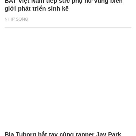
BAT Việt Nam tiếp sức phụ nữ vùng biên
giới phát triển sinh kế
NHỊP SỐNG
Bia Tuborg bắt tay cùng rapper Jay Park