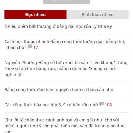
Đọc nhiều
Bình luận nhiều
Nhiều điểm bất thường ở bằng đại học của Lý Nhã Kỳ
Cách học thuộc nhanh Bảng công thức lượng giác bằng thơ,
"thần chú"
17
Nguyễn Phương Hằng sở hữu khối tài sản "siêu khủng", từng
khoe sổ đỏ tính bằng cân, mắng cựu mẫu 'không có nổi
nghìn tỷ'
Bảng công thức đạo hàm nguyên hàm cơ bản cần nhớ
Các công thức hóa học lớp 8, 9 cơ bản cần nhớ
106
Clip lột tả chân thực cảnh anh trai và em gái như 'chó với
mèo', người tinh ý còn phát hiện một vấn đề trong giáo dục
con