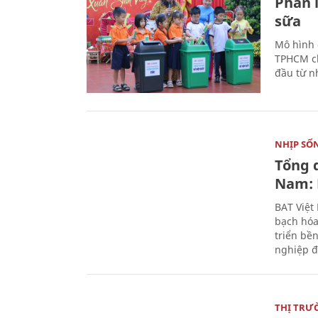
Phân 
sữa
Mô hình 
TPHCM ch
đầu từ n
NHỊP SỐ
Tổng 
Nam: 
BAT Việt
bạch hóa
triển bề
nghiệp đ
THỊ TRƯ