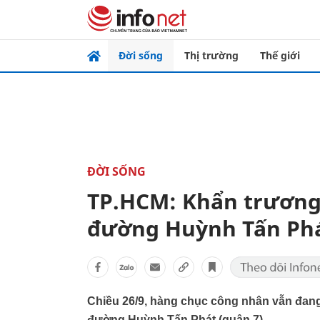
Đời sống
Thị trường
Thế giới
ĐỜI SỐNG
TP.HCM: Khẩn trương 
đường Huỳnh Tấn Ph
Chiều 26/9, hàng chục công nhân vẫn đang
đường Huỳnh Tấn Phát (quận 7).