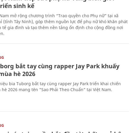
riển sinh kế
 Nam mở rộng chương trình “Trao quyền cho Phụ nữ” tại xã
ỉ (tỉnh Tây Ninh), góp thêm nguồn lực để phụ nữ khó khăn phát
nh tế gia đình và tạo thêm nền tảng ổn định cho cộng đồng nơi
ên.
NG
uborg bắt tay cùng rapper Jay Park khuấy
mùa hè 2026
iệu bia Tuborg bắt tay cùng rapper Jay Park triển khai chiến
 hè 2026 mang tên "Sao Phải Theo Chuẩn” tại Việt Nam.
NG