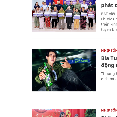
phát t
BAT Việt
Phước Ch
triển ki
tuyến bi
NHỊP SỐ
Bia T
động 
Thương h
dịch mùa
NHỊP SỐ