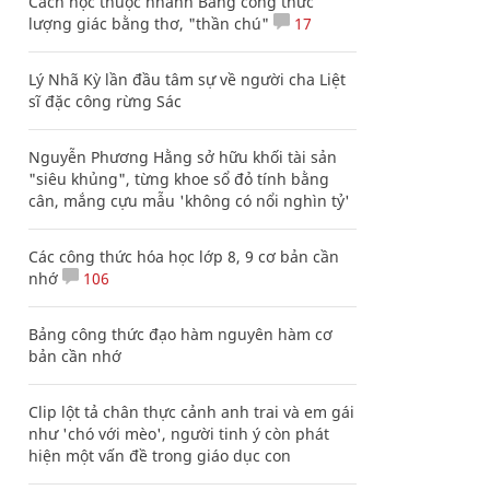
Cách học thuộc nhanh Bảng công thức
lượng giác bằng thơ, "thần chú"
17
Lý Nhã Kỳ lần đầu tâm sự về người cha Liệt
sĩ đặc công rừng Sác
Nguyễn Phương Hằng sở hữu khối tài sản
"siêu khủng", từng khoe sổ đỏ tính bằng
cân, mắng cựu mẫu 'không có nổi nghìn tỷ'
Các công thức hóa học lớp 8, 9 cơ bản cần
nhớ
106
Bảng công thức đạo hàm nguyên hàm cơ
bản cần nhớ
Clip lột tả chân thực cảnh anh trai và em gái
như 'chó với mèo', người tinh ý còn phát
hiện một vấn đề trong giáo dục con