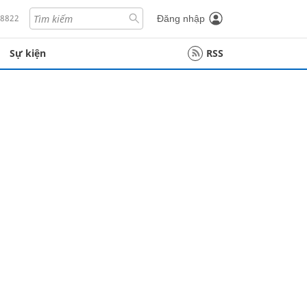
18822
Đăng nhập
Sự kiện
RSS