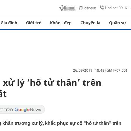
Hotline: 09161
Gia đình
Giới trẻ
Khỏe - đẹp
Chuyện lạ
Quân sự
26/09/2019 18:48 (GMT+07:00)
xử lý ‘hố tử thần’ trên
át
 khẩn trương xử lý, khắc phục sự cố “hố tử thần” trên