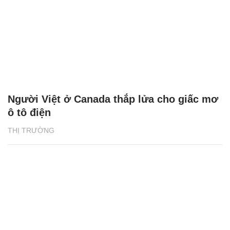
Người Việt ở Canada thắp lửa cho giấc mơ
ô tô điện
THỊ TRƯỜNG