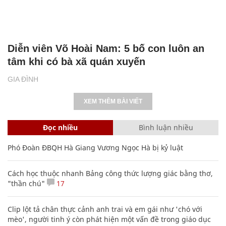
Diễn viên Võ Hoài Nam: 5 bố con luôn an
tâm khi có bà xã quán xuyến
GIA ĐÌNH
XEM THÊM BÀI VIẾT
Đọc nhiều
Bình luận nhiều
Phó Đoàn ĐBQH Hà Giang Vương Ngọc Hà bị kỷ luật
Cách học thuộc nhanh Bảng công thức lượng giác bằng thơ,
"thần chú"
17
Clip lột tả chân thực cảnh anh trai và em gái như 'chó với
mèo', người tinh ý còn phát hiện một vấn đề trong giáo dục