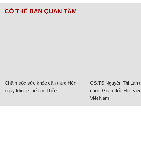
CÓ THỂ BẠN QUAN TÂM
Chăm sóc sức khỏe cần thực hiện
GS.TS Nguyễn Thị Lan ti
ngay khi cơ thể còn khỏe
chức Giám đốc Học viện
Việt Nam