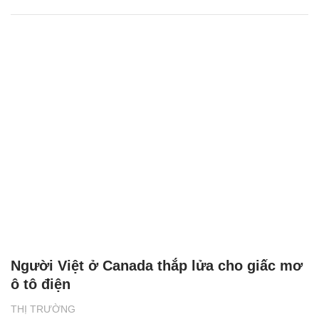
Người Việt ở Canada thắp lửa cho giấc mơ
ô tô điện
THỊ TRƯỜNG