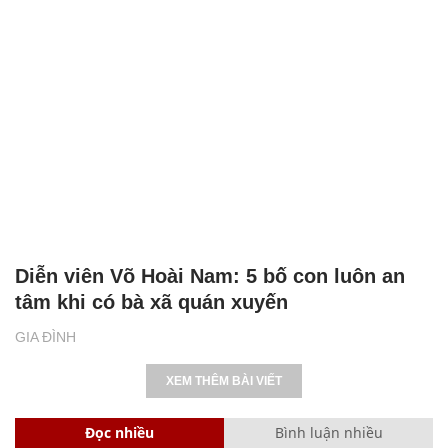
Diễn viên Võ Hoài Nam: 5 bố con luôn an
tâm khi có bà xã quán xuyến
GIA ĐÌNH
XEM THÊM BÀI VIẾT
Đọc nhiều
Bình luận nhiều