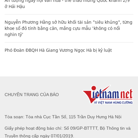
Ấn tượng ngày hội văn hóa - thể thao mừng Quốc khánh 2/9
ở Hải Hậu
Nguyễn Phương Hằng sở hữu khối tài sản "siêu khủng", từng
khoe sổ đỏ tính bằng cân, mắng cựu mẫu 'không có nổi
nghìn tỷ'
Phó Đoàn ĐBQH Hà Giang Vương Ngọc Hà bị kỷ luật
CHUYÊN TRANG CỦA BÁO
Tòa soạn: Tòa nhà Cục Tần Số, 115 Trần Duy Hưng Hà Nội
Giấy phép hoạt động báo chí: Số 09/GP-BTTTT, Bộ Thông tin và
Truyền thông cấp ngày 07/01/2019.