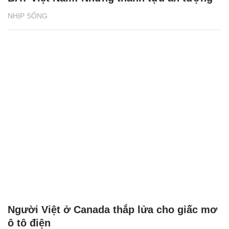
NHỊP SỐNG
Người Việt ở Canada thắp lửa cho giấc mơ
ô tô điện