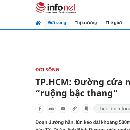
Đời sống
Thị trường
Thế giới
ĐỜI SỐNG
TP.HCM: Đường cửa n
“ruộng bậc thang”
Đoạn đường hằn, lún kéo dài khoảng 500m, 
bàn TX. Dĩ An, tỉnh Bình Dương, giáp ran