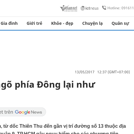
Hotline: 09161
Gia đình
Giới trẻ
Khỏe - đẹp
Chuyện lạ
Quân sự
13/05/2017 12:37 (GMT+07:00)
gõ phía Đông lại như
từ dốc Thiên Thu đến gần vị trí đường số 13 thuộc địa
h quận 9, TP.HCM gây nguy hiểm cho các phương tiện