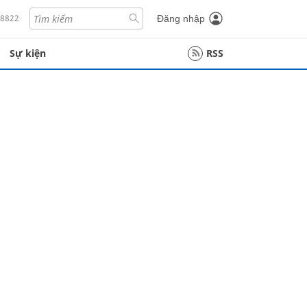
18822
Đăng nhập
Sự kiện
RSS