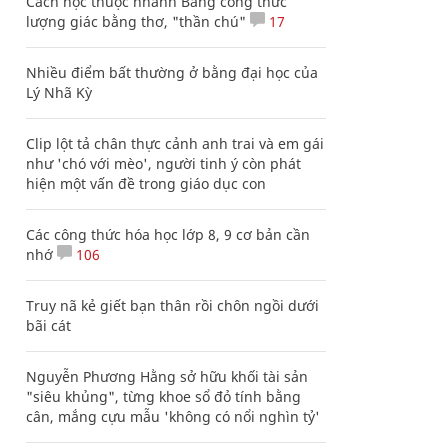
Cách học thuộc nhanh Bảng công thức
lượng giác bằng thơ, "thần chú"
17
Nhiều điểm bất thường ở bằng đại học của
Lý Nhã Kỳ
Clip lột tả chân thực cảnh anh trai và em gái
như 'chó với mèo', người tinh ý còn phát
hiện một vấn đề trong giáo dục con
Các công thức hóa học lớp 8, 9 cơ bản cần
nhớ
106
Truy nã kẻ giết bạn thân rồi chôn ngồi dưới
bãi cát
Nguyễn Phương Hằng sở hữu khối tài sản
"siêu khủng", từng khoe sổ đỏ tính bằng
cân, mắng cựu mẫu 'không có nổi nghìn tỷ'