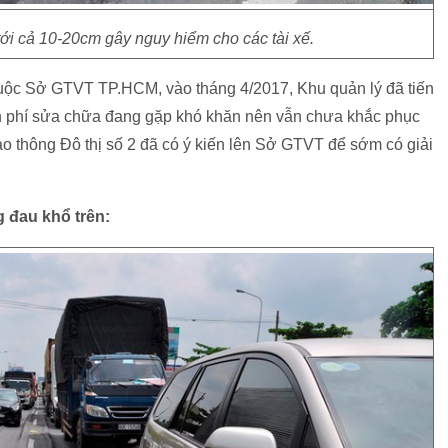
ên tới cả 10-20cm gây nguy hiểm cho các tài xế.
huộc Sở GTVT TP.HCM, vào tháng 4/2017, Khu quản lý đã tiến
nh phí sửa chữa đang gặp khó khăn nên vẫn chưa khắc phục
Giao thông Đô thị số 2 đã có ý kiến lên Sở GTVT để sớm có giải
 đau khổ trên: