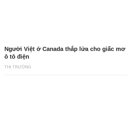
Người Việt ở Canada thắp lửa cho giấc mơ
ô tô điện
THỊ TRƯỜNG