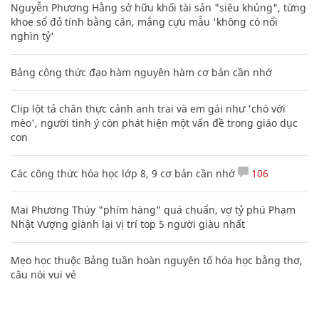
Nguyễn Phương Hằng sở hữu khối tài sản "siêu khủng", từng
khoe sổ đỏ tính bằng cân, mắng cựu mẫu 'không có nổi
nghìn tỷ'
Bảng công thức đạo hàm nguyên hàm cơ bản cần nhớ
Clip lột tả chân thực cảnh anh trai và em gái như 'chó với
mèo', người tinh ý còn phát hiện một vấn đề trong giáo dục
con
Các công thức hóa học lớp 8, 9 cơ bản cần nhớ
106
Mai Phương Thúy "phím hàng" quá chuẩn, vợ tỷ phú Phạm
Nhật Vượng giành lại vị trí top 5 người giàu nhất
Mẹo học thuộc Bảng tuần hoàn nguyên tố hóa học bằng thơ,
câu nói vui vẻ