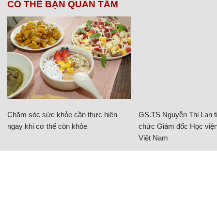
CÓ THỂ BẠN QUAN TÂM
Chăm sóc sức khỏe cần thực hiện
GS.TS Nguyễn Thị Lan ti
ngay khi cơ thể còn khỏe
chức Giám đốc Học viện
Việt Nam