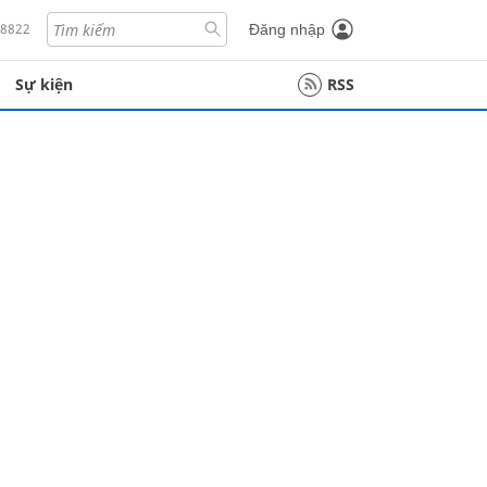
18822
Đăng nhập
Sự kiện
RSS