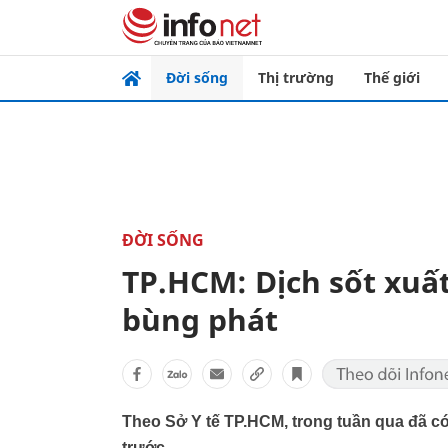
Đời sống
Thị trường
Thế giới
ĐỜI SỐNG
TP.HCM: Dịch sốt xuấ
bùng phát
Theo Sở Y tế TP.HCM, trong tuần qua đã có 
trước.