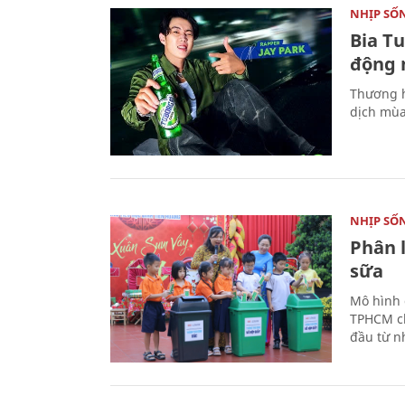
NHỊP SỐ
Bia T
động 
Thương h
dịch mùa
NHỊP SỐ
Phân 
sữa
Mô hình 
TPHCM ch
đầu từ n