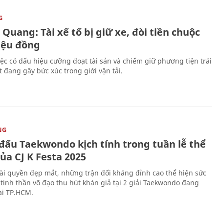
G
Quang: Tài xế tố bị giữ xe, đòi tiền chuộc
riệu đồng
iệc có dấu hiệu cưỡng đoạt tài sản và chiếm giữ phương tiện trái
t đang gây bức xúc trong giới vận tải.
NG
 đấu Taekwondo kịch tính trong tuần lễ thể
ủa CJ K Festa 2025
i quyền đẹp mắt, những trận đối kháng đỉnh cao thể hiện sức
tinh thần võ đạo thu hút khán giả tại 2 giải Taekwondo đang
tại TP.HCM.