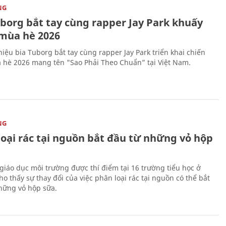
NG
uborg bắt tay cùng rapper Jay Park khuấy
mùa hè 2026
iệu bia Tuborg bắt tay cùng rapper Jay Park triển khai chiến
 hè 2026 mang tên "Sao Phải Theo Chuẩn” tại Việt Nam.
NG
loại rác tại nguồn bắt đầu từ những vỏ hộp
giáo dục môi trường được thí điểm tại 16 trường tiểu học ở
o thấy sự thay đổi của việc phân loại rác tại nguồn có thể bắt
hững vỏ hộp sữa.