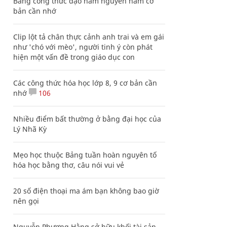
Bảng công thức đạo hàm nguyên hàm cơ
bản cần nhớ
Clip lột tả chân thực cảnh anh trai và em gái
như 'chó với mèo', người tinh ý còn phát
hiện một vấn đề trong giáo dục con
Các công thức hóa học lớp 8, 9 cơ bản cần
nhớ
106
Nhiều điểm bất thường ở bằng đại học của
Lý Nhã Kỳ
Mẹo học thuộc Bảng tuần hoàn nguyên tố
hóa học bằng thơ, câu nói vui vẻ
20 số điện thoại ma ám bạn không bao giờ
nên gọi
Nguyễn Phương Hằng sở hữu khối tài sản