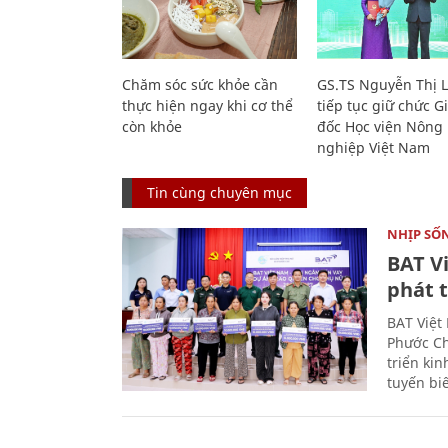
Chăm sóc sức khỏe cần
GS.TS Nguyễn Thị 
thực hiện ngay khi cơ thể
tiếp tục giữ chức 
còn khỏe
đốc Học viện Nông
nghiệp Việt Nam
Tin cùng chuyên mục
NHỊP SỐ
BAT V
phát t
BAT Việt
Phước Ch
triển ki
tuyến bi