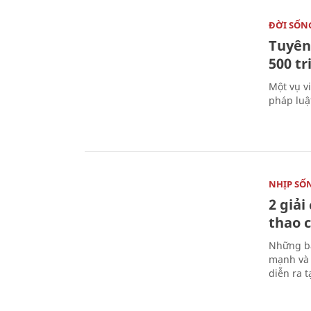
ĐỜI SỐN
Tuyên 
500 t
Một vụ v
pháp luậ
NHỊP SỐ
2 giải
thao c
Những bà
mạnh và 
diễn ra 