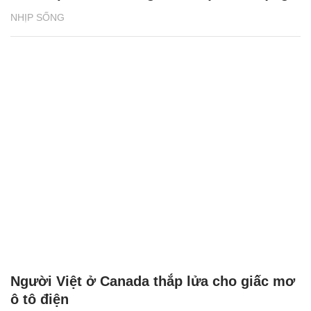
NHỊP SỐNG
Người Việt ở Canada thắp lửa cho giấc mơ
ô tô điện