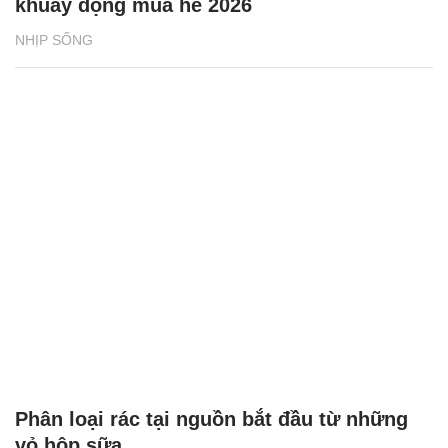
khuấy động mùa hè 2026
NHỊP SỐNG
Phân loại rác tại nguồn bắt đầu từ những
vỏ hộp sữa