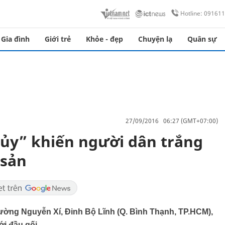
Hotline: 09161
Gia đình
Giới trẻ
Khỏe - đẹp
Chuyện lạ
Quân sự
27/09/2016 06:27 (GMT+07:00)
ủy” khiến người dân trắng
 sản
đường Nguyễn Xí, Đinh Bộ Lĩnh (Q. Bình Thạnh, TP.HCM),
ới đầu gối.