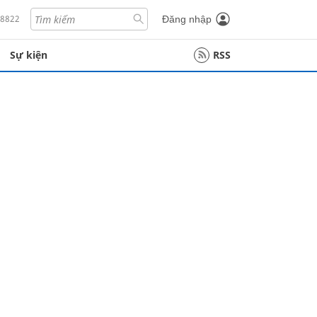
18822
Đăng nhập
Sự kiện
RSS