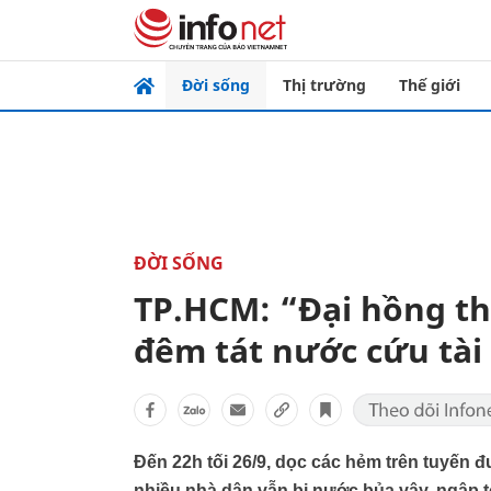
Đời sống
Thị trường
Thế giới
ĐỜI SỐNG
TP.HCM: “Đại hồng th
đêm tát nước cứu tài
Đến 22h tối 26/9, dọc các hẻm trên tuyến 
nhiều nhà dân vẫn bị nước bủa vây, ngập t