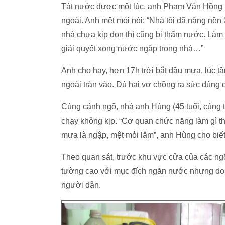
Tát nước được một lúc, anh Phạm Văn Hồng (3
ngoài. Anh mệt mỏi nói: “Nhà tôi đã nâng nền 
nhà chưa kịp dọn thì cũng bị thấm nước. Làm 
giải quyết xong nước ngập trong nhà…”
Anh cho hay, hơn 17h trời bắt đầu mưa, lúc t
ngoài tràn vào. Dù hai vợ chồng ra sức dùng
Cùng cảnh ngộ, nhà anh Hùng (45 tuổi, cùng t
chạy không kịp. “Cơ quan chức năng làm gì th
mưa là ngập, mệt mỏi lắm”, anh Hùng cho biết
Theo quan sát, trước khu vực cửa của các n
tường cao với mục đích ngăn nước nhưng do 
người dân.