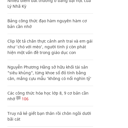
Nhiều điểm bất thường ở bằng đại học của
Lý Nhã Kỳ
Bảng công thức đạo hàm nguyên hàm cơ
bản cần nhớ
Clip lột tả chân thực cảnh anh trai và em gái
như 'chó với mèo', người tinh ý còn phát
hiện một vấn đề trong giáo dục con
Nguyễn Phương Hằng sở hữu khối tài sản
"siêu khủng", từng khoe sổ đỏ tính bằng
cân, mắng cựu mẫu 'không có nổi nghìn tỷ'
Các công thức hóa học lớp 8, 9 cơ bản cần
nhớ
106
Truy nã kẻ giết bạn thân rồi chôn ngồi dưới
bãi cát