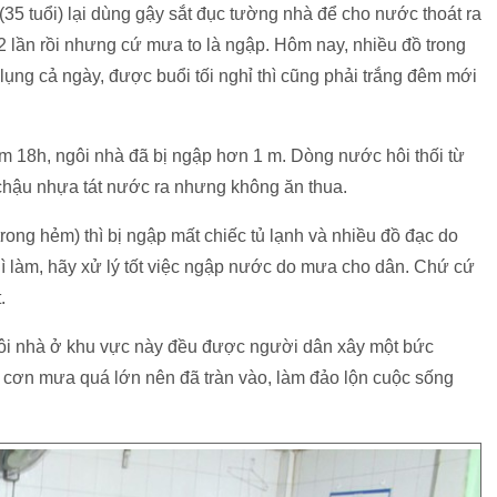
5 tuổi) lại dùng gậy sắt đục tường nhà để cho nước thoát ra
2 lần rồi nhưng cứ mưa to là ngập. Hôm nay, nhiều đồ trong
lụng cả ngày, được buổi tối nghỉ thì cũng phải trắng đêm mới
ầm 18h, ngôi nhà đã bị ngập hơn 1 m. Dòng nước hôi thối từ
 chậu nhựa tát nước ra nhưng không ăn thua.
rong hẻm) thì bị ngập mất chiếc tủ lạnh và nhiều đồ đạc do
ì làm, hãy xử lý tốt việc ngập nước do mưa cho dân. Chứ cứ
.
gôi nhà ở khu vực này đều được người dân xây một bức
cơn mưa quá lớn nên đã tràn vào, làm đảo lộn cuộc sống