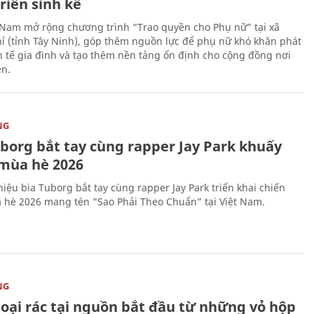
riển sinh kế
 Nam mở rộng chương trình “Trao quyền cho Phụ nữ” tại xã
ỉ (tỉnh Tây Ninh), góp thêm nguồn lực để phụ nữ khó khăn phát
nh tế gia đình và tạo thêm nền tảng ổn định cho cộng đồng nơi
ên.
NG
uborg bắt tay cùng rapper Jay Park khuấy
mùa hè 2026
iệu bia Tuborg bắt tay cùng rapper Jay Park triển khai chiến
 hè 2026 mang tên "Sao Phải Theo Chuẩn” tại Việt Nam.
NG
loại rác tại nguồn bắt đầu từ những vỏ hộp