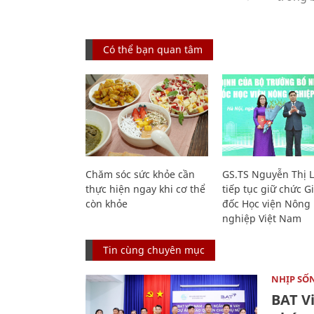
Có thể bạn quan tâm
Chăm sóc sức khỏe cần
GS.TS Nguyễn Thị 
thực hiện ngay khi cơ thể
tiếp tục giữ chức 
còn khỏe
đốc Học viện Nông
nghiệp Việt Nam
Tin cùng chuyên mục
NHỊP SỐ
BAT V