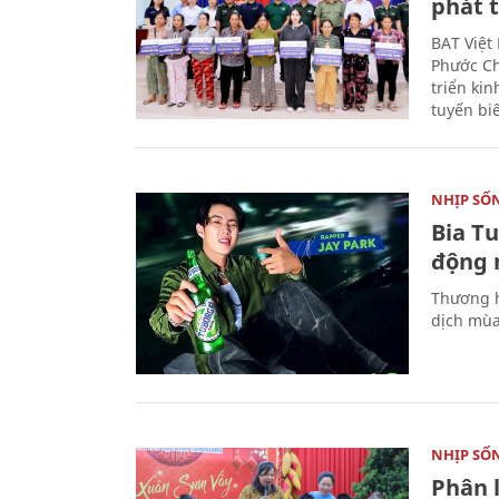
phát t
BAT Việt
Phước Ch
triển ki
tuyến bi
NHỊP SỐ
Bia T
động 
Thương h
dịch mùa
NHỊP SỐ
Phân 