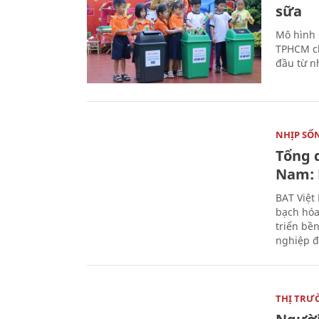
sữa
Mô hình 
TPHCM ch
đầu từ n
NHỊP SỐ
Tổng 
Nam: 
BAT Việt
bạch hóa
triển bề
nghiệp đ
THỊ TRƯ