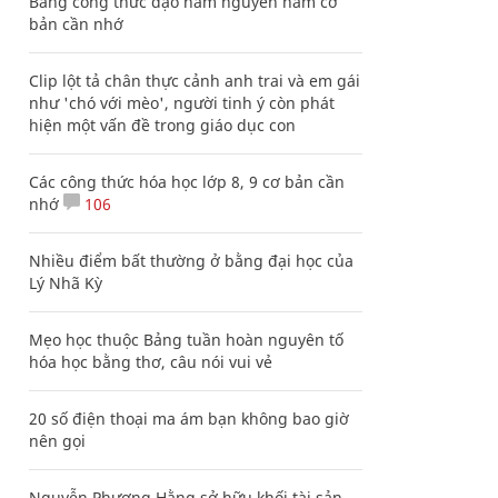
Bảng công thức đạo hàm nguyên hàm cơ
bản cần nhớ
Clip lột tả chân thực cảnh anh trai và em gái
như 'chó với mèo', người tinh ý còn phát
hiện một vấn đề trong giáo dục con
Các công thức hóa học lớp 8, 9 cơ bản cần
nhớ
106
Nhiều điểm bất thường ở bằng đại học của
Lý Nhã Kỳ
Mẹo học thuộc Bảng tuần hoàn nguyên tố
hóa học bằng thơ, câu nói vui vẻ
20 số điện thoại ma ám bạn không bao giờ
nên gọi
Nguyễn Phương Hằng sở hữu khối tài sản