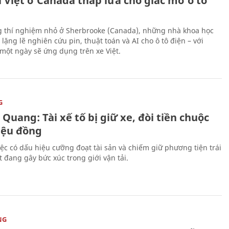
 Việt ở Canada thắp lửa cho giấc mơ ô tô
 thí nghiệm nhỏ ở Sherbrooke (Canada), những nhà khoa học
lặng lẽ nghiên cứu pin, thuật toán và AI cho ô tô điện – với
 một ngày sẽ ứng dụng trên xe Việt.
G
Quang: Tài xế tố bị giữ xe, đòi tiền chuộc
riệu đồng
iệc có dấu hiệu cưỡng đoạt tài sản và chiếm giữ phương tiện trái
t đang gây bức xúc trong giới vận tải.
NG