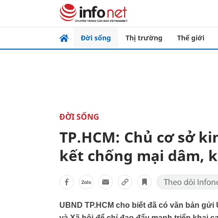
Đời sống
Thị trường
Thế giới
ĐỜI SỐNG
TP.HCM: Chủ cơ sở ki
kết chống mại dâm, k
UBND TP.HCM cho biết đã có văn bản gửi
và Xã hội để chỉ đạo đẩy mạnh triển khai 