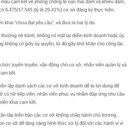
 mẫu cam kết về phòng chống tệ nạn mại dâm và khiêu dâm,
 có 6.475/17.545 (tỷ lệ 29.41%) cơ sở đăng ký thực hiện.
ển khai “chưa đạt yêu cầu”, và đưa ra hai lý do.
 thường né tránh, không có mặt tại điểm kinh doanh hoặc ủy
g không có giấy ủy quyền, từ đó gây khó khăn cho công tác
 chức tuyên truyền, vận động chủ cơ sở, nhân viên quản lý và
cam kết.
yện lập danh sách các cơ sở kinh doanh dễ bị lợi dụng để
ở có nữ tiếp viên, nhân viên phục vụ nhằm đáp ứng nhu cầu
riển khai cam kết.
h cần lập biên bản các cơ sở không chấp hành chủ trương,
m cơ sở để tăng nặng hình thức xử lý đối với các hành vi vi