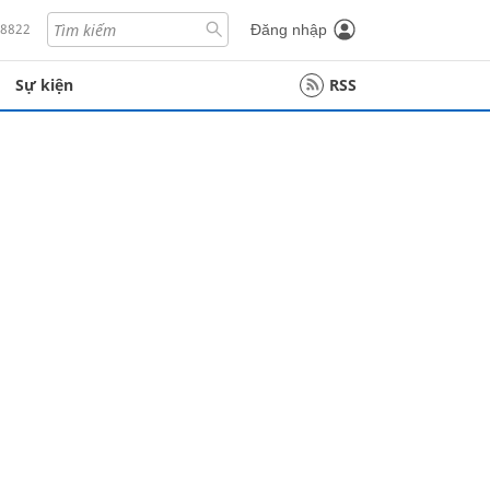
18822
Đăng nhập
Sự kiện
RSS