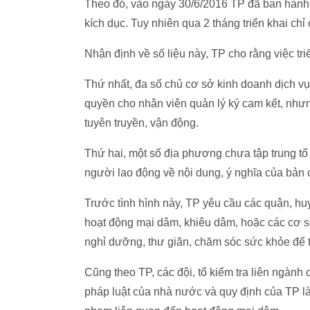
Theo đó, vào ngày 30/6/2016 TP đã ban hành
kích dục. Tuy nhiên qua 2 tháng triển khai chỉ
Nhận định về số liệu này, TP cho rằng việc tri
Thứ nhất, đa số chủ cơ sở kinh doanh dịch vụ
quyền cho nhân viên quản lý ký cam kết, nhưn
tuyên truyền, vận động.
Thứ hai, một số địa phương chưa tập trung tổ
người lao động về nội dung, ý nghĩa của bản 
Trước tình hình này, TP yêu cầu các quận, hu
hoạt động mại dâm, khiêu dâm, hoặc các cơ s
nghỉ dưỡng, thư giãn, chăm sóc sức khỏe để t
Cũng theo TP, các đội, tổ kiểm tra liên ngàn
pháp luật của nhà nước và quy định của TP là