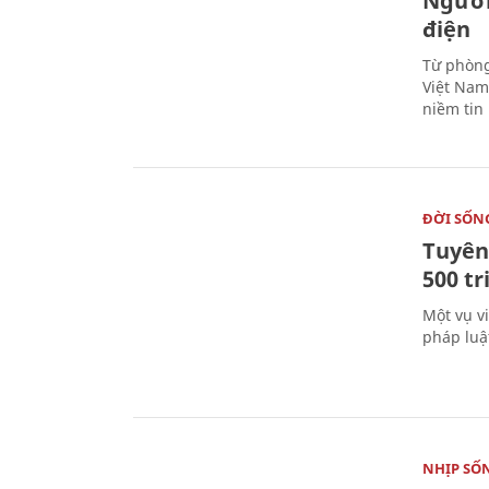
Người
điện
Từ phòng
Việt Nam 
niềm tin
ĐỜI SỐN
Tuyên 
500 t
Một vụ v
pháp luậ
NHỊP SỐ