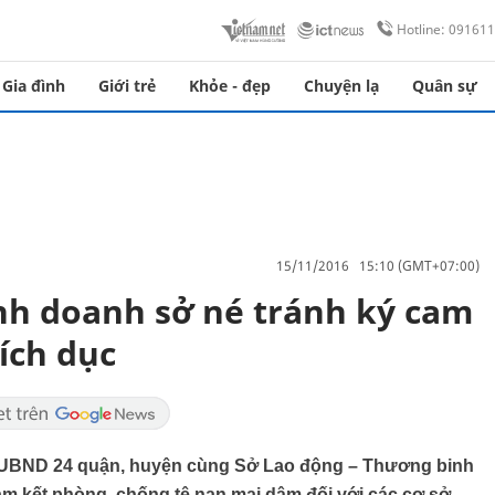
Hotline: 09161
Gia đình
Giới trẻ
Khỏe - đẹp
Chuyện lạ
Quân sự
15/11/2016 15:10 (GMT+07:00)
nh doanh sở né tránh ký cam
ích dục
 UBND 24 quận, huyện cùng Sở Lao động – Thương binh
cam kết phòng, chống tệ nạn mại dâm đối với các cơ sở