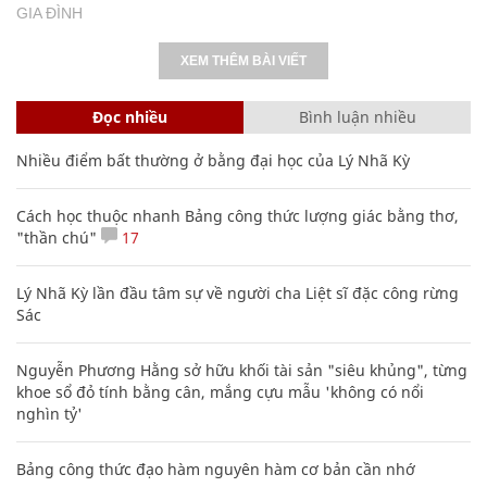
GIA ĐÌNH
XEM THÊM BÀI VIẾT
Đọc nhiều
Bình luận nhiều
Nhiều điểm bất thường ở bằng đại học của Lý Nhã Kỳ
Cách học thuộc nhanh Bảng công thức lượng giác bằng thơ,
"thần chú"
17
Lý Nhã Kỳ lần đầu tâm sự về người cha Liệt sĩ đặc công rừng
Sác
Nguyễn Phương Hằng sở hữu khối tài sản "siêu khủng", từng
khoe sổ đỏ tính bằng cân, mắng cựu mẫu 'không có nổi
nghìn tỷ'
Bảng công thức đạo hàm nguyên hàm cơ bản cần nhớ