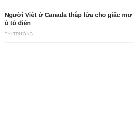
Người Việt ở Canada thắp lửa cho giấc mơ
ô tô điện
THỊ TRƯỜNG