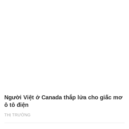
Người Việt ở Canada thắp lửa cho giấc mơ
ô tô điện
THỊ TRƯỜNG