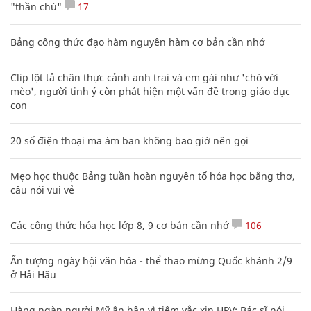
"thần chú"
17
Bảng công thức đạo hàm nguyên hàm cơ bản cần nhớ
Clip lột tả chân thực cảnh anh trai và em gái như 'chó với
mèo', người tinh ý còn phát hiện một vấn đề trong giáo dục
con
20 số điện thoại ma ám bạn không bao giờ nên gọi
Mẹo học thuộc Bảng tuần hoàn nguyên tố hóa học bằng thơ,
câu nói vui vẻ
Các công thức hóa học lớp 8, 9 cơ bản cần nhớ
106
Ấn tượng ngày hội văn hóa - thể thao mừng Quốc khánh 2/9
ở Hải Hậu
Hàng ngàn người Mỹ ân hận vì tiêm vắc xin HPV: Bác sĩ nói