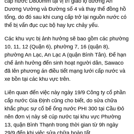
cấp nước D800mm tại vị trí giao lộ đường An
Dương Vường và Đường số 4 và thay thế đồng hồ
tổng, do đó sau khi cung cấp trở lại nguồn nước có
thể bị vẩn đục cục bộ hay lực chảy yếu.
Các khu vực bị ảnh hưởng sẽ bao gồm các phường
10, 11, 12 (Quận 6), phường 7, 16 (quận 8),
phường An Lạc, An Lạc A (quận Bình Tân). Để hạn
chế ảnh hưởng đến sinh hoạt người dân, Sawaco
đã lên phương án điều tiết mạng lưới cấp nước và
xe bồn tại các khu vực trên.
Liên quan đến việc này ngày 19/9 Công ty cổ phần
cấp nước Gia Định cũng cho biết, do sửa chữa
khắc phục sự cổ bể ống nước PHI 300 tại Cầu Đỏ
nên đơn vị này sẽ cúp nước tại khu vực Phường
13, quận Bình Thạnh trong thời gian từ 9h ngày
29/9 đến khi việc sửa chữa hoàn tất.