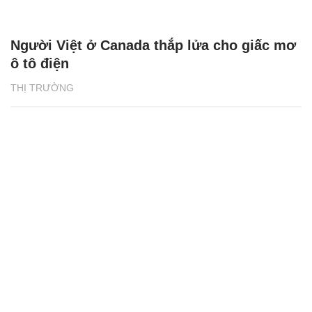
Người Việt ở Canada thắp lửa cho giấc mơ
ô tô điện
THỊ TRƯỜNG