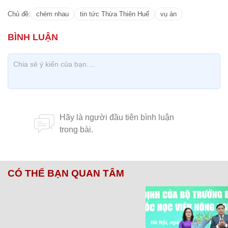
Chủ đề:
chém nhau
tin tức Thừa Thiên Huế
vụ án
CÓ THỂ BẠN QUAN TÂM