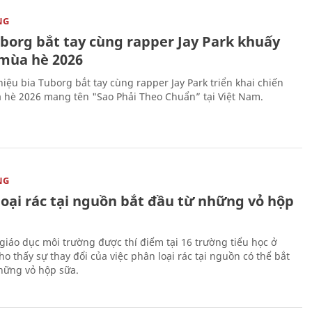
NG
uborg bắt tay cùng rapper Jay Park khuấy
mùa hè 2026
iệu bia Tuborg bắt tay cùng rapper Jay Park triển khai chiến
 hè 2026 mang tên "Sao Phải Theo Chuẩn” tại Việt Nam.
NG
loại rác tại nguồn bắt đầu từ những vỏ hộp
giáo dục môi trường được thí điểm tại 16 trường tiểu học ở
o thấy sự thay đổi của việc phân loại rác tại nguồn có thể bắt
hững vỏ hộp sữa.