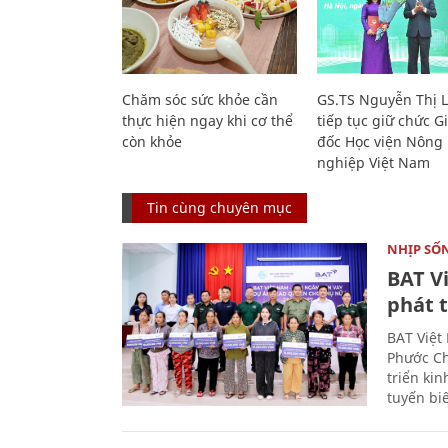
Chăm sóc sức khỏe cần
GS.TS Nguyễn Thị 
thực hiện ngay khi cơ thể
tiếp tục giữ chức 
còn khỏe
đốc Học viện Nông
nghiệp Việt Nam
Tin cùng chuyên mục
NHỊP SỐ
BAT V
phát t
BAT Việt
Phước Ch
triển ki
tuyến bi