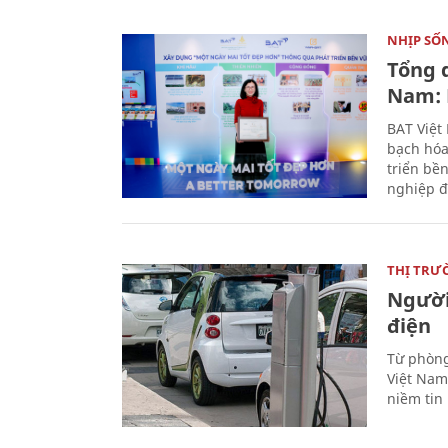
NHỊP SỐ
Tổng 
Nam: 
BAT Việt
bạch hóa
triển bề
nghiệp đ
THỊ TRƯ
Người
điện
Từ phòng
Việt Nam 
niềm tin