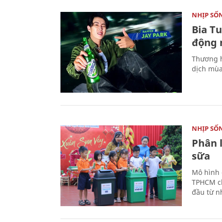
NHỊP SỐ
Bia T
động 
Thương h
dịch mùa
NHỊP SỐ
Phân 
sữa
Mô hình 
TPHCM ch
đầu từ n