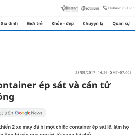
Hotline: 09161
Gia đình
Giới trẻ
Khỏe - đẹp
Chuyện lạ
Quân sự
25/09/2017 14:26 (GMT+07:00)
ntainer ép sát và cán tử
ông
iển 2 xe máy đã bị một chiếc container ép sát lề, làm họ
 ông bị cán qua người, tử vong tại chỗ.