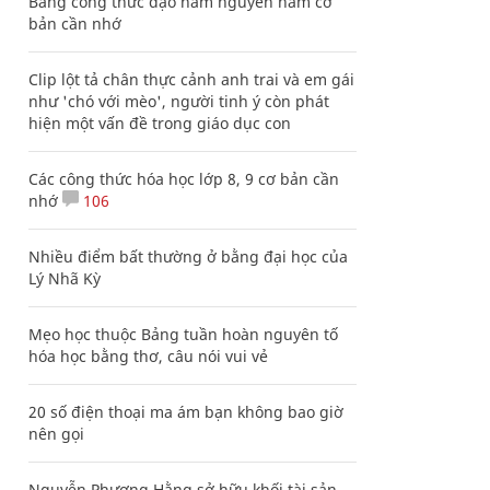
Bảng công thức đạo hàm nguyên hàm cơ
bản cần nhớ
Clip lột tả chân thực cảnh anh trai và em gái
như 'chó với mèo', người tinh ý còn phát
hiện một vấn đề trong giáo dục con
Các công thức hóa học lớp 8, 9 cơ bản cần
nhớ
106
Nhiều điểm bất thường ở bằng đại học của
Lý Nhã Kỳ
Mẹo học thuộc Bảng tuần hoàn nguyên tố
hóa học bằng thơ, câu nói vui vẻ
20 số điện thoại ma ám bạn không bao giờ
nên gọi
Nguyễn Phương Hằng sở hữu khối tài sản