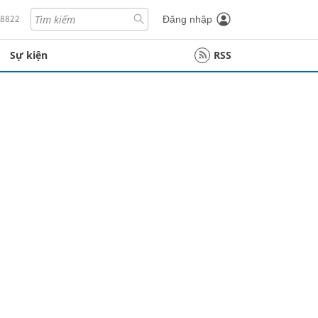
18822
Đăng nhập
Sự kiện
RSS