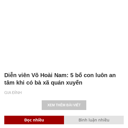
Diễn viên Võ Hoài Nam: 5 bố con luôn an
tâm khi có bà xã quán xuyến
GIA ĐÌNH
XEM THÊM BÀI VIẾT
Đọc nhiều
Bình luận nhiều