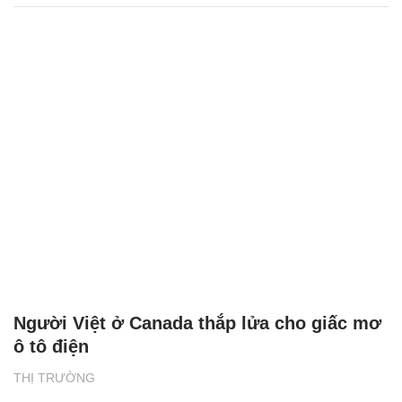
Người Việt ở Canada thắp lửa cho giấc mơ
ô tô điện
THỊ TRƯỜNG