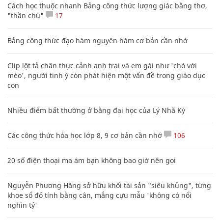
Cách học thuộc nhanh Bảng công thức lượng giác bằng thơ,
"thần chú"
17
Bảng công thức đạo hàm nguyên hàm cơ bản cần nhớ
Clip lột tả chân thực cảnh anh trai và em gái như 'chó với
mèo', người tinh ý còn phát hiện một vấn đề trong giáo dục
con
Nhiều điểm bất thường ở bằng đại học của Lý Nhã Kỳ
Các công thức hóa học lớp 8, 9 cơ bản cần nhớ
106
20 số điện thoại ma ám bạn không bao giờ nên gọi
Nguyễn Phương Hằng sở hữu khối tài sản "siêu khủng", từng
khoe sổ đỏ tính bằng cân, mắng cựu mẫu 'không có nổi
nghìn tỷ'