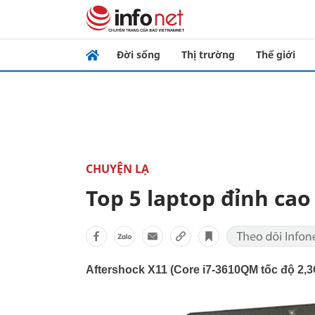
Đời sống
Thị trường
Thế giới
CHUYỆN LẠ
Top 5 laptop đỉnh ca
Aftershock X11 (Core i7-3610QM tốc độ 2