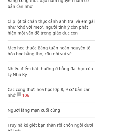
Bảng công thức đạo hàm nguyên hàm cơ
bản cần nhớ
Clip lột tả chân thực cảnh anh trai và em gái
như 'chó với mèo', người tinh ý còn phát
hiện một vấn đề trong giáo dục con
Mẹo học thuộc Bảng tuần hoàn nguyên tố
hóa học bằng thơ, câu nói vui vẻ
Nhiều điểm bất thường ở bằng đại học của
Lý Nhã Kỳ
Các công thức hóa học lớp 8, 9 cơ bản cần
nhớ
106
Người lãng mạn cuối cùng
Truy nã kẻ giết bạn thân rồi chôn ngồi dưới
bãi cát