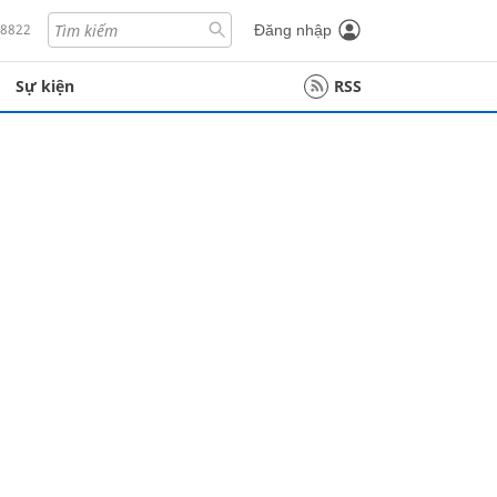
18822
Đăng nhập
Sự kiện
RSS