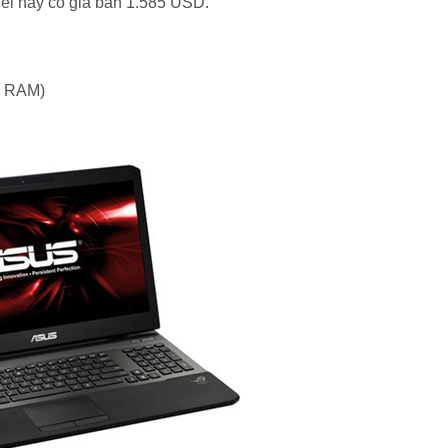
l này có giá bán 1.585 USD.
B RAM)