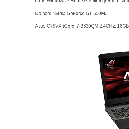
hành Windows 7 Home Premium (64-bit). Mode
Đồ họa: Nvidia GeForce GT 650M.
Asus G75VX (Core i7-3630QM 2,4GHz, 16G