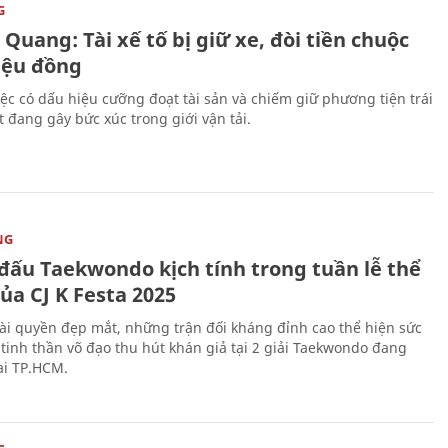
G
Quang: Tài xế tố bị giữ xe, đòi tiền chuộc
riệu đồng
iệc có dấu hiệu cưỡng đoạt tài sản và chiếm giữ phương tiện trái
t đang gây bức xúc trong giới vận tải.
NG
 đấu Taekwondo kịch tính trong tuần lễ thể
ủa CJ K Festa 2025
i quyền đẹp mắt, những trận đối kháng đỉnh cao thể hiện sức
tinh thần võ đạo thu hút khán giả tại 2 giải Taekwondo đang
tại TP.HCM.