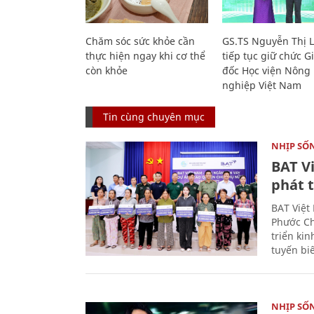
Chăm sóc sức khỏe cần
GS.TS Nguyễn Thị 
thực hiện ngay khi cơ thể
tiếp tục giữ chức 
còn khỏe
đốc Học viện Nông
nghiệp Việt Nam
Tin cùng chuyên mục
NHỊP SỐ
BAT V
phát t
BAT Việt
Phước Ch
triển ki
tuyến bi
NHỊP SỐ