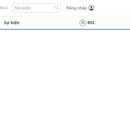
18822
Đăng nhập
Sự kiện
RSS