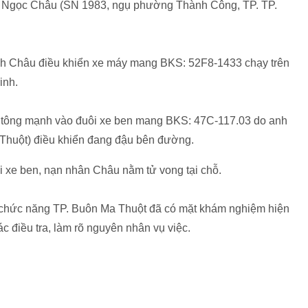
n Ngọc Châu (SN 1983, ngụ phường Thành Công, TP. TP.
 anh Châu điều khiển xe máy mang BKS: 52F8-1433 chạy trên
inh.
gờ tông mạnh vào đuôi xe ben mang BKS: 47C-117.03 do anh
Thuột) điều khiển đang đậu bên đường.
i xe ben, nạn nhân Châu nằm tử vong tại chỗ.
ng chức năng TP. Buôn Ma Thuột đã có mặt khám nghiệm hiện
c điều tra, làm rõ nguyên nhân vụ việc.