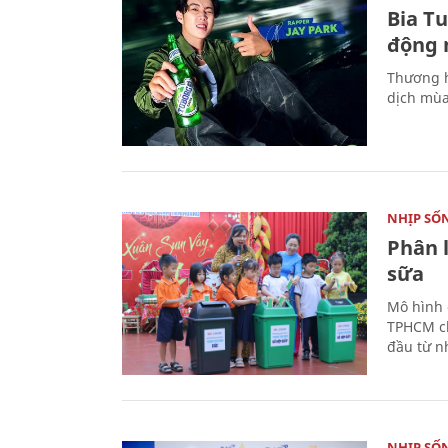
Bia T
động 
Thương h
dịch mùa
NHỊP SỐ
Phân 
sữa
Mô hình 
TPHCM ch
đầu từ n
NHỊP SỐ