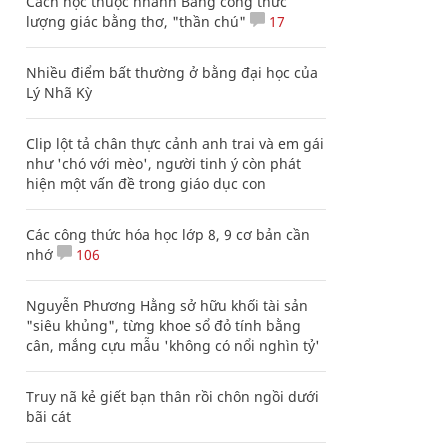
Cách học thuộc nhanh Bảng công thức
lượng giác bằng thơ, "thần chú"
17
Nhiều điểm bất thường ở bằng đại học của
Lý Nhã Kỳ
Clip lột tả chân thực cảnh anh trai và em gái
như 'chó với mèo', người tinh ý còn phát
hiện một vấn đề trong giáo dục con
Các công thức hóa học lớp 8, 9 cơ bản cần
nhớ
106
Nguyễn Phương Hằng sở hữu khối tài sản
"siêu khủng", từng khoe sổ đỏ tính bằng
cân, mắng cựu mẫu 'không có nổi nghìn tỷ'
Truy nã kẻ giết bạn thân rồi chôn ngồi dưới
bãi cát