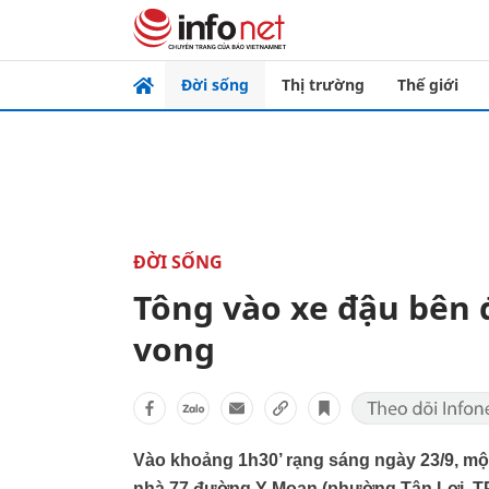
Đời sống
Thị trường
Thế giới
ĐỜI SỐNG
Tông vào xe đậu bên 
vong
Vào khoảng 1h30’ rạng sáng ngày 23/9, một
nhà 77 đường Y Moan (phường Tân Lợi, TP 