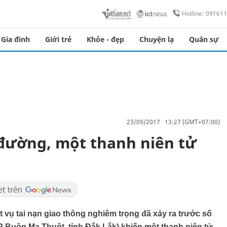
Hotline: 09161
Gia đình
Giới trẻ
Khỏe - đẹp
Chuyện lạ
Quân sự
23/09/2017 13:27 (GMT+07:00)
đường, một thanh niên tử
 vụ tai nạn giao thông nghiêm trọng đã xảy ra trước số
Buôn Ma Thuột, tỉnh Đắk Lắk) khiến một thanh niên tử