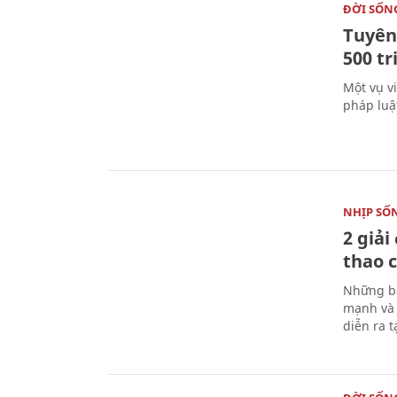
ĐỜI SỐN
Tuyên 
500 t
Một vụ v
pháp luậ
NHỊP SỐ
2 giải
thao c
Những bà
mạnh và 
diễn ra 