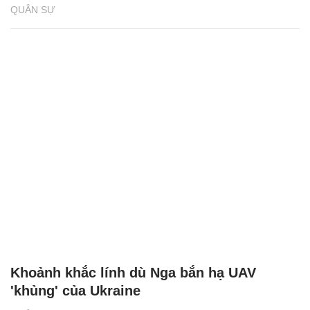
QUÂN SỰ
Khoảnh khắc lính dù Nga bắn hạ UAV
'khủng' của Ukraine