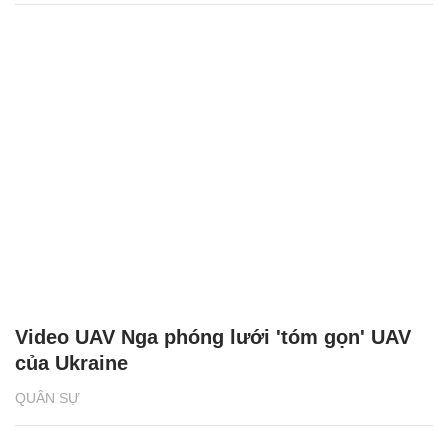
Video UAV Nga phóng lưới 'tóm gọn' UAV
của Ukraine
QUÂN SỰ