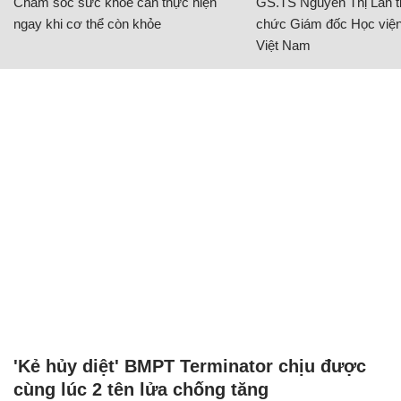
Chăm sóc sức khỏe cần thực hiện
GS.TS Nguyễn Thị Lan ti
ngay khi cơ thể còn khỏe
chức Giám đốc Học viện
Việt Nam
'Kẻ hủy diệt' BMPT Terminator chịu được
cùng lúc 2 tên lửa chống tăng