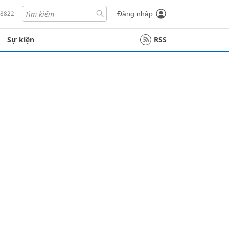
18822
Đăng nhập
Sự kiện
RSS