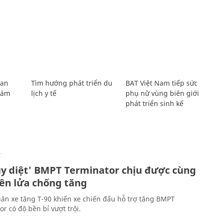
Lan
Tìm hướng phát triển du
BAT Việt Nam tiếp sức
Giám
lịch y tế
phụ nữ vùng biên giới
phát triển sinh kế
Ự
ủy diệt' BMPT Terminator chịu được cùng
tên lửa chống tăng
ân xe tăng T-90 khiến xe chiến đấu hỗ trợ tăng BMPT
r có độ bền bỉ vượt trội.