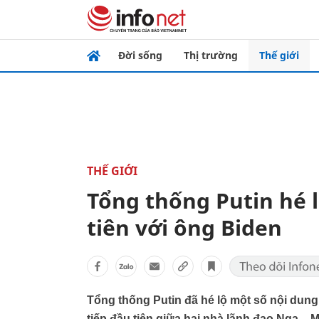
Đời sống
Thị trường
Thế giới
THẾ GIỚI
Tổng thống Putin hé 
tiên với ông Biden
Tổng thống Putin đã hé lộ một số nội dun
tiếp đầu tiên giữa hai nhà lãnh đạo Nga – M