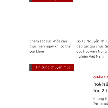
Chăm sóc sức khỏe cần
GS.TS Nguyễn Thị 
thực hiện ngay khi cơ thể
tiếp tục giữ chức 
còn khỏe
đốc Học viện Nông
nghiệp Việt Nam
Tin cùng chuyên mục
QUÂN S
'Kẻ h
lúc 2 
Khung th
Terminato