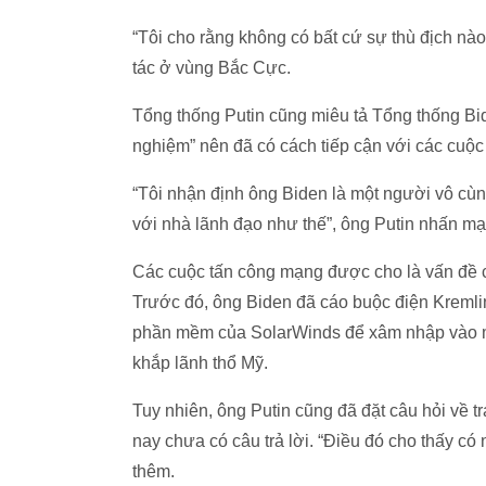
“Tôi cho rằng không có bất cứ sự thù địch nào
tác ở vùng Bắc Cực.
Tổng thống Putin cũng miêu tả Tổng thống Bide
nghiệm” nên đã có cách tiếp cận với các cuộc
“Tôi nhận định ông Biden là một người vô cù
với nhà lãnh đạo như thế”, ông Putin nhấn mạ
Các cuộc tấn công mạng được cho là vấn đề c
Trước đó, ông Biden đã cáo buộc điện Kreml
phần mềm của SolarWinds để xâm nhập vào mạ
khắp lãnh thổ Mỹ.
Tuy nhiên, ông Putin cũng đã đặt câu hỏi về 
nay chưa có câu trả lời. “Điều đó cho thấy có
thêm.