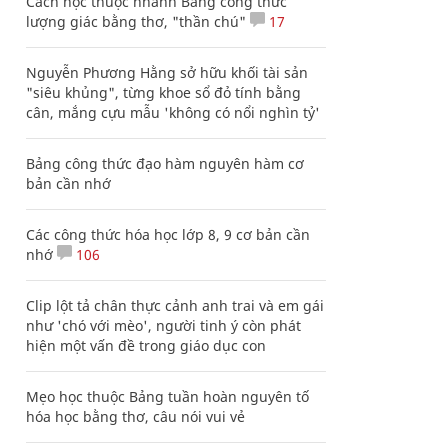
Cách học thuộc nhanh Bảng công thức
lượng giác bằng thơ, "thần chú"
17
Nguyễn Phương Hằng sở hữu khối tài sản
"siêu khủng", từng khoe sổ đỏ tính bằng
cân, mắng cựu mẫu 'không có nổi nghìn tỷ'
Bảng công thức đạo hàm nguyên hàm cơ
bản cần nhớ
Các công thức hóa học lớp 8, 9 cơ bản cần
nhớ
106
Clip lột tả chân thực cảnh anh trai và em gái
như 'chó với mèo', người tinh ý còn phát
hiện một vấn đề trong giáo dục con
Mẹo học thuộc Bảng tuần hoàn nguyên tố
hóa học bằng thơ, câu nói vui vẻ