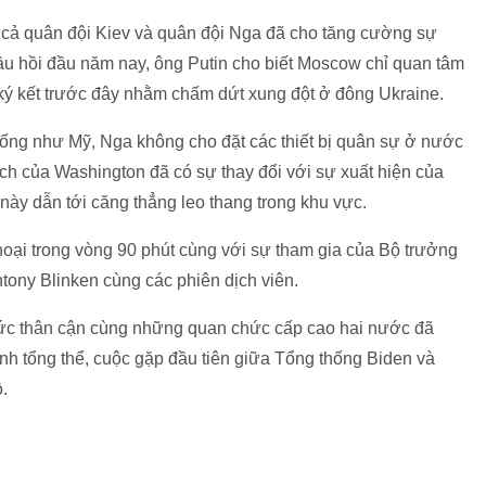
à cả quân đội Kiev và quân đội Nga đã cho tăng cường sự
ầu hồi đầu năm nay, ông Putin cho biết Moscow chỉ quan tâm
 ký kết trước đây nhằm chấm dứt xung đột ở đông Ukraine.
iống như Mỹ, Nga không cho đặt các thiết bị quân sự ở nước
ách của Washington đã có sự thay đổi với sự xuất hiện của
 này dẫn tới căng thẳng leo thang trong khu vực.
hoại trong vòng 90 phút cùng với sự tham gia của Bộ trưởng
tony Blinken cùng các phiên dịch viên.
chức thân cận cùng những quan chức cấp cao hai nước đã
h tổng thể, cuộc gặp đầu tiên giữa Tổng thống Biden và
.