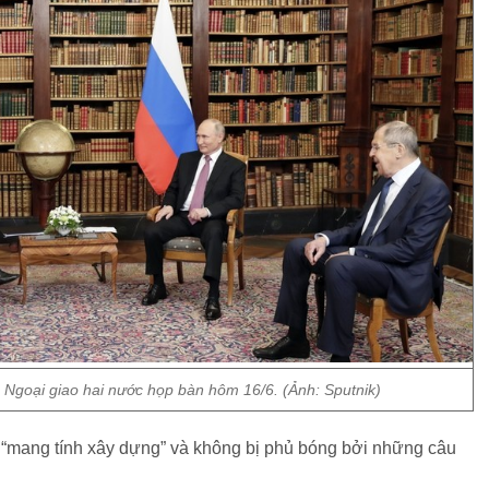
Ngoại giao hai nước họp bàn hôm 16/6. (Ảnh: Sputnik)
 “mang tính xây dựng” và không bị phủ bóng bởi những câu