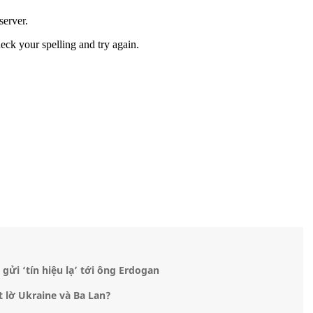
ửi ‘tín hiệu lạ’ tới ông Erdogan
 lờ Ukraine và Ba Lan?