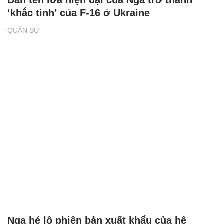
Dàn tên lửa hiện đại của Nga trở thành
‘khắc tinh’ của F-16 ở Ukraine
QUÂN SỰ
Nga hé lộ phiên bản xuất khẩu của hệ