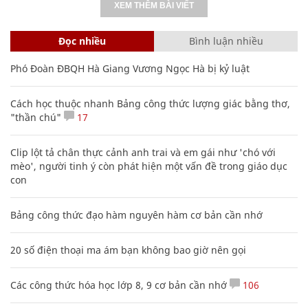
XEM THÊM BÀI VIẾT
Đọc nhiều
Bình luận nhiều
Phó Đoàn ĐBQH Hà Giang Vương Ngọc Hà bị kỷ luật
Cách học thuộc nhanh Bảng công thức lượng giác bằng thơ,
"thần chú"
17
Clip lột tả chân thực cảnh anh trai và em gái như 'chó với
mèo', người tinh ý còn phát hiện một vấn đề trong giáo dục
con
Bảng công thức đạo hàm nguyên hàm cơ bản cần nhớ
20 số điện thoại ma ám bạn không bao giờ nên gọi
Các công thức hóa học lớp 8, 9 cơ bản cần nhớ
106