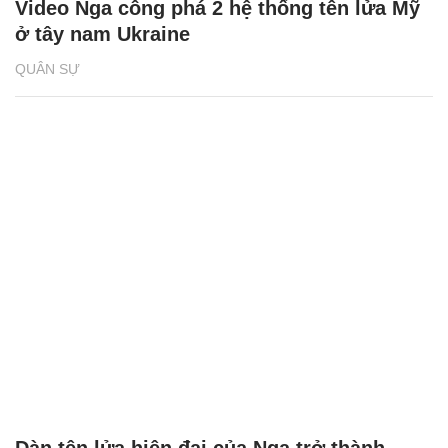
Video Nga công phá 2 hệ thống tên lửa Mỹ
ở tây nam Ukraine
QUÂN SỰ