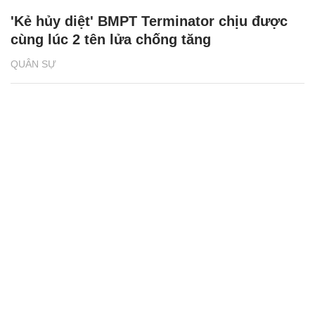
'Kẻ hủy diệt' BMPT Terminator chịu được
cùng lúc 2 tên lửa chống tăng
QUÂN SỰ