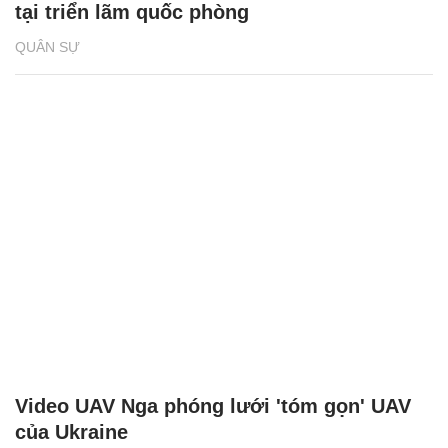
tại triển lãm quốc phòng
QUÂN SỰ
Video UAV Nga phóng lưới 'tóm gọn' UAV
của Ukraine