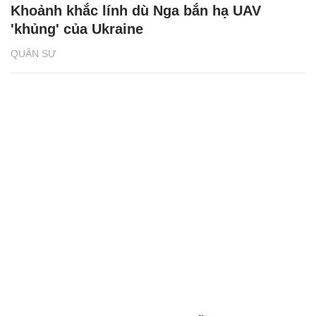
Khoảnh khắc lính dù Nga bắn hạ UAV
'khủng' của Ukraine
QUÂN SỰ