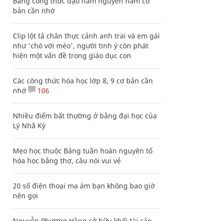
Bảng công thức đạo hàm nguyên hàm cơ
bản cần nhớ
Clip lột tả chân thực cảnh anh trai và em gái
như 'chó với mèo', người tinh ý còn phát
hiện một vấn đề trong giáo dục con
Các công thức hóa học lớp 8, 9 cơ bản cần
nhớ
106
Nhiều điểm bất thường ở bằng đại học của
Lý Nhã Kỳ
Mẹo học thuộc Bảng tuần hoàn nguyên tố
hóa học bằng thơ, câu nói vui vẻ
20 số điện thoại ma ám bạn không bao giờ
nên gọi
Nguyễn Phương Hằng sở hữu khối tài sản