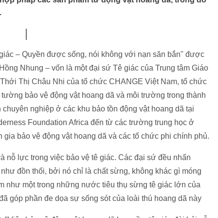
.
 giác – Quyền được sống, nói không với nạn săn bắn" được
 Hồng Nhung – vốn là một đại sứ Tê giác của Trung tâm Giáo
 Thới Thị Châu Nhi của tổ chức CHANGE Việt Nam, tổ chức
 tường bảo vệ động vật hoang dã và môi trường trong thành
 chuyên nghiệp ở các khu bảo tồn động vật hoang dã tại
erness Foundation Africa đến từ các trường trung học ở
 gia bảo vệ động vật hoang dã và các tổ chức phi chính phủ.
 nỗ lực trong việc bảo vệ tê giác. Các đại sứ đều nhấn
 như đồn thổi, bởi nó chỉ là chất sừng, không khác gì móng
m như một trong những nước tiêu thụ sừng tê giác lớn của
 đã góp phần đe dọa sự sống sót của loài thú hoang dã này