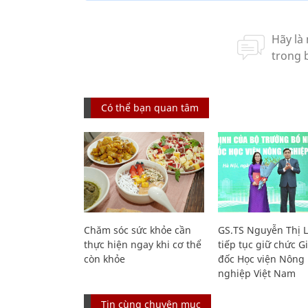
Có thể bạn quan tâm
Chăm sóc sức khỏe cần
GS.TS Nguyễn Thị 
thực hiện ngay khi cơ thể
tiếp tục giữ chức 
còn khỏe
đốc Học viện Nông
nghiệp Việt Nam
Tin cùng chuyên mục