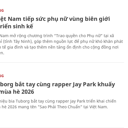
NG
iệt Nam tiếp sức phụ nữ vùng biên giới
riển sinh kế
 Nam mở rộng chương trình “Trao quyền cho Phụ nữ” tại xã
ỉ (tỉnh Tây Ninh), góp thêm nguồn lực để phụ nữ khó khăn phát
nh tế gia đình và tạo thêm nền tảng ổn định cho cộng đồng nơi
ên.
NG
uborg bắt tay cùng rapper Jay Park khuấy
mùa hè 2026
iệu bia Tuborg bắt tay cùng rapper Jay Park triển khai chiến
 hè 2026 mang tên "Sao Phải Theo Chuẩn” tại Việt Nam.