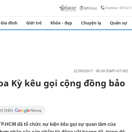
Hotline: 09161
Gia đình
Giới trẻ
Khỏe - đẹp
Chuyện lạ
Quân sự
22/09/2017 06:00 (GMT+07:00)
oa Kỳ kêu gọi cộng đồng bảo
TP.HCM đã tổ chức sự kiện kêu gọi sự quan tâm của
 hợp pháp các sản phẩm từ động vật hoang dã, trong đó