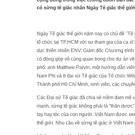
có sừng tê giác nhân Ngày Tê giác thế giới
Ngày Tê giác thế giới năm nay có chủ đề "Tê
tổ chức tại TP.HCM với sự tham gia của ca sĩ
dục thiên nhiên ENV; Giám đốc Chương trình
có đóng góp vô cùng quan trọng cho dự án vẽ
phố; anh Matthew Parvin, một hướng dẫn viên
Nam Phi và 8 đại sứ Tê giác của Tổ chức Wild
Thành phố Hồ Chí Minh, sinh viên, các chuyên
Các Đại sứ Tê giác đã chia sẻ niềm đam mê và
mạnh, sừng tê giác không phải là “thần dược”
tay hay tóc của con người. Việt Nam được xe
thế giới. Nhu cầu về sừng tê giác ở Việt Nam