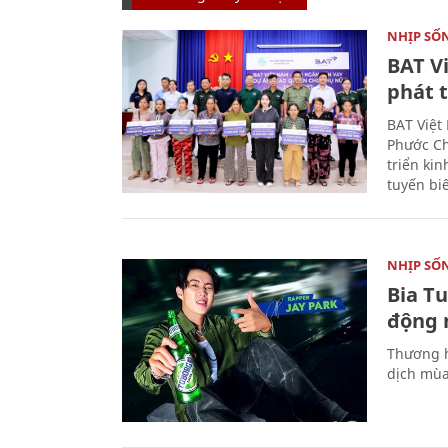
NHỊP SỐ
BAT V
phát t
BAT Việt
Phước Ch
triển ki
tuyến bi
NHỊP SỐ
Bia T
động 
Thương h
dịch mùa