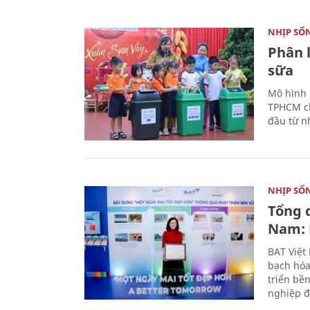
NHỊP SỐ
Phân 
sữa
Mô hình 
TPHCM ch
đầu từ n
NHỊP SỐ
Tổng 
Nam: 
BAT Việt
bạch hóa
triển bề
nghiệp đ