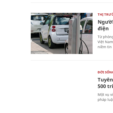
THỊ TRƯ
Người
điện
Từ phòng
Việt Nam 
niềm tin
ĐỜI SỐN
Tuyên 
500 t
Một vụ v
pháp luậ