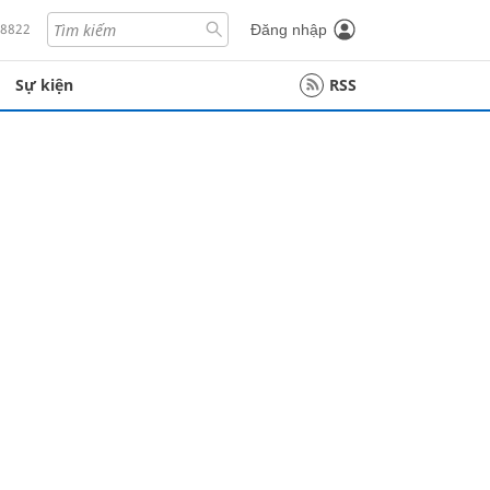
18822
Đăng nhập
Sự kiện
RSS