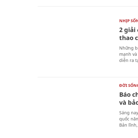
NHỊP SỐ
2 giải
thao c
Những bà
mạnh và 
diễn ra 
ĐỜI SỐN
Báo c
và bả
Sáng nay
quốc năm
Bản lĩnh