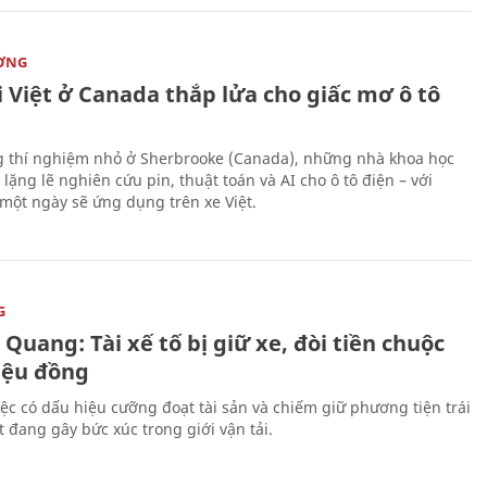
ỜNG
 Việt ở Canada thắp lửa cho giấc mơ ô tô
 thí nghiệm nhỏ ở Sherbrooke (Canada), những nhà khoa học
lặng lẽ nghiên cứu pin, thuật toán và AI cho ô tô điện – với
 một ngày sẽ ứng dụng trên xe Việt.
G
Quang: Tài xế tố bị giữ xe, đòi tiền chuộc
riệu đồng
iệc có dấu hiệu cưỡng đoạt tài sản và chiếm giữ phương tiện trái
t đang gây bức xúc trong giới vận tải.