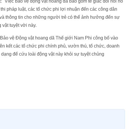
 "Việc bảo vệ động vật hoang dã bao gồm tê giác đòi hỏi nỗ
 thi pháp luật, các tổ chức phi lợi nhuận đến các công dân
c và thông tin cho những người trẻ có thể ảnh hưởng đến sự
 vật tuyệt vời này.
ỹ Bảo vệ Động vật hoang dã Thế giới Nam Phi công bố vào
ên kết các tổ chức phi chính phủ, vườn thú, tổ chức, doanh
 dạng để cứu loài động vật này khỏi sự tuyệt chủng