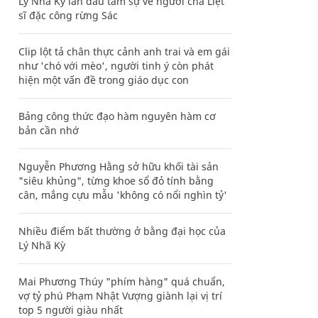
Lý Nhã Kỳ lần đầu tâm sự về người cha Liệt
sĩ đặc công rừng Sác
Clip lột tả chân thực cảnh anh trai và em gái
như 'chó với mèo', người tinh ý còn phát
hiện một vấn đề trong giáo dục con
Bảng công thức đạo hàm nguyên hàm cơ
bản cần nhớ
Nguyễn Phương Hằng sở hữu khối tài sản
"siêu khủng", từng khoe sổ đỏ tính bằng
cân, mắng cựu mẫu 'không có nổi nghìn tỷ'
Nhiều điểm bất thường ở bằng đại học của
Lý Nhã Kỳ
Mai Phương Thúy "phím hàng" quá chuẩn,
vợ tỷ phú Phạm Nhật Vượng giành lại vị trí
top 5 người giàu nhất