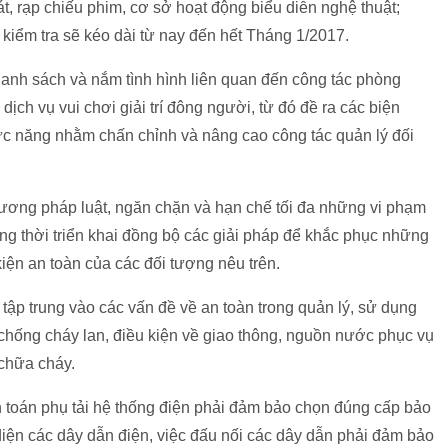
t, rạp chiếu phim, cơ sở hoạt động biểu diễn nghệ thuật;
n kiểm tra sẽ kéo dài từ nay đến hết Tháng 1/2017.
 danh sách và nắm tình hình liên quan đến công tác phòng
ịch vụ vui chơi giải trí đông người, từ đó đề ra các biện
c năng nhằm chấn chỉnh và nâng cao công tác quản lý đối
ương pháp luật, ngăn chặn và hạn chế tối đa những vi phạm
đồng thời triển khai đồng bộ các giải pháp để khắc phục những
 kiện an toàn của các đối tượng nêu trên.
 tập trung vào các vấn đề về an toàn trong quản lý, sử dụng
 chống cháy lan, điều kiện về giao thông, nguồn nước phục vụ
 chữa cháy.
nh toán phụ tải hệ thống điện phải đảm bảo chọn đúng cấp bảo
t diện các dây dẫn điện, việc đấu nối các dây dẫn phải đảm bảo