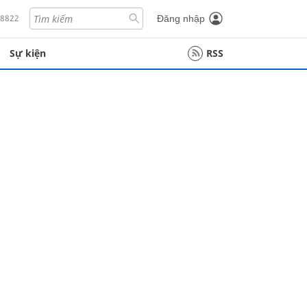
18822
Đăng nhập
Sự kiện
RSS