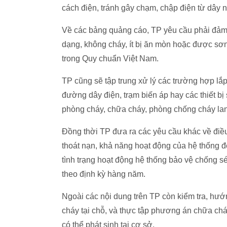
cách điện, tránh gây chạm, chập điện từ dây 
Về các bảng quảng cáo, TP yêu cầu phải đảm 
dạng, không cháy, ít bị ăn mòn hoặc được sơ
trong Quy chuẩn Việt Nam.
TP cũng sẽ tập trung xử lý các trường hợp lắ
đường dây điện, trạm biến áp hay các thiết b
phòng cháy, chữa cháy, phòng chống cháy lan
Đồng thời TP đưa ra các yêu cầu khác về điều 
thoát nạn, khả năng hoạt động của hệ thống đ
tình trạng hoạt động hệ thống bảo vệ chống sé
theo định kỳ hàng năm.
Ngoài các nội dung trên TP còn kiểm tra, hư
cháy tại chỗ, và thực tập phương án chữa cháy
có thể phát sinh tại cơ sở.