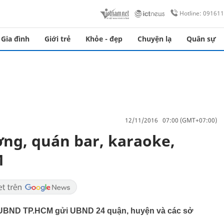
Hotline: 09161
Gia đình
Giới trẻ
Khỏe - đẹp
Chuyện lạ
Quân sự
12/11/2016 07:00 (GMT+07:00)
ờng, quán bar, karaoke,
M
a UBND TP.HCM gửi UBND 24 quận, huyện và các sở