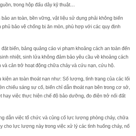
nguồn, trong hộp đấu dây kỹ thuật…
bảo an toàn, bền vững, vật liệu sử dụng phải không biến
n phủ bảo vệ chống bị ăn mòn, phù hợp với các quy định
p đặt biển, bảng quảng cáo vi phạm khoảng cách an toàn đến
ị sinh nhiệt, sinh lửa không đảm bảo yêu cầu về khoảng cách
 và cản trở hoạt động chữa cháy và cứu nạn, cứu hộ.
kiện an toàn thoát nạn như: Số lượng, tình trạng của các lối
èn chiếu sáng sự cố, biển chỉ dẫn thoát nạn bên trong cơ sở,
t hay việc thực hiện chế độ bảo dưỡng, đo điện trở nối đất
ớng dẫn việc tổ chức và củng cố lực lượng phòng cháy, chữa
 cho lực lượng này trong việc xử lý các tình huống cháy, nổ