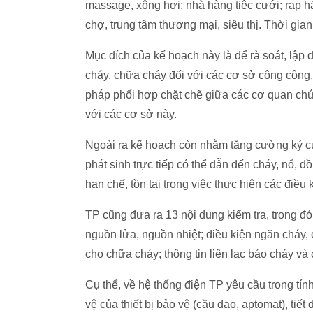
massage, xông hơi; nhà hàng tiệc cưới; rạp há
chợ, trung tâm thương mại, siêu thị. Thời gia
Mục đích của kế hoạch này là để rà soát, lập
cháy, chữa cháy đối với các cơ sở công cộng, d
pháp phối hợp chặt chẽ giữa các cơ quan chứ
với các cơ sở này.
Ngoài ra kế hoạch còn nhằm tăng cường kỷ c
phát sinh trực tiếp có thể dẫn đến cháy, nổ, 
hạn chế, tồn tại trong việc thực hiện các điều
TP cũng đưa ra 13 nội dung kiểm tra, trong đó
nguồn lửa, nguồn nhiệt; điều kiện ngăn cháy,
cho chữa cháy; thông tin liên lạc báo cháy và
Cụ thể, về hệ thống điện TP yêu cầu trong tí
vệ của thiết bị bảo vệ (cầu dao, aptomat), tiế