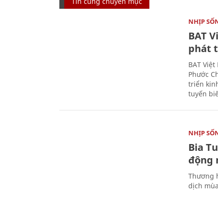
Tin cùng chuyên mục
NHỊP SỐ
BAT V
phát t
BAT Việt
Phước Ch
triển ki
tuyến bi
NHỊP SỐ
Bia T
động 
Thương h
dịch mùa