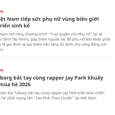
NG
iệt Nam tiếp sức phụ nữ vùng biên giới
riển sinh kế
 Nam mở rộng chương trình “Trao quyền cho Phụ nữ” tại xã
ỉ (tỉnh Tây Ninh), góp thêm nguồn lực để phụ nữ khó khăn phát
nh tế gia đình và tạo thêm nền tảng ổn định cho cộng đồng nơi
ên.
NG
uborg bắt tay cùng rapper Jay Park khuấy
mùa hè 2026
iệu bia Tuborg bắt tay cùng rapper Jay Park triển khai chiến
 hè 2026 mang tên "Sao Phải Theo Chuẩn” tại Việt Nam.