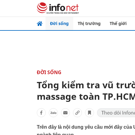
Đời sống
Thị trường
Thế giới
ĐỜI SỐNG
Tổng kiểm tra vũ trư
massage toàn TP.HC
Trên đây là nội dung yêu cầu mới đây củ
ngành liên quan.