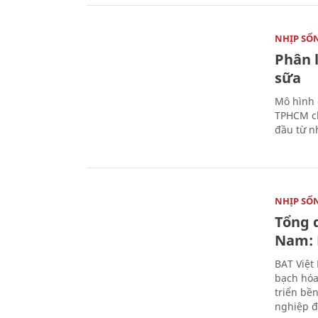
NHỊP SỐ
Phân 
sữa
Mô hình 
TPHCM ch
đầu từ n
NHỊP SỐ
Tổng 
Nam: 
BAT Việt
bạch hóa
triển bề
nghiệp đ