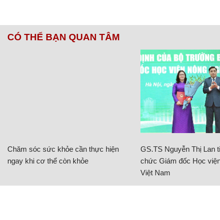
CÓ THỂ BẠN QUAN TÂM
Chăm sóc sức khỏe cần thực hiện
GS.TS Nguyễn Thị Lan ti
ngay khi cơ thể còn khỏe
chức Giám đốc Học viện
Việt Nam