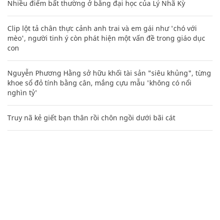
Nhiều điểm bất thường ở bằng đại học của Lý Nhã Kỳ
Clip lột tả chân thực cảnh anh trai và em gái như 'chó với
mèo', người tinh ý còn phát hiện một vấn đề trong giáo dục
con
Nguyễn Phương Hằng sở hữu khối tài sản "siêu khủng", từng
khoe sổ đỏ tính bằng cân, mắng cựu mẫu 'không có nổi
nghìn tỷ'
Truy nã kẻ giết bạn thân rồi chôn ngồi dưới bãi cát
Các công thức hóa học lớp 8, 9 cơ bản cần nhớ
106
20 số điện thoại ma ám bạn không bao giờ nên gọi
Sự tích ngày ông Ngâu - bà Ngâu mùng 7 tháng 7 âm lịch