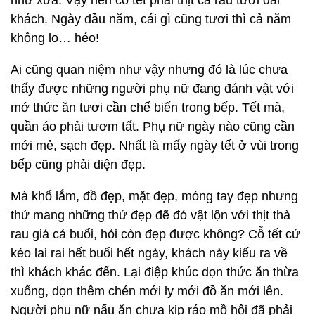
như xưa. Vậy nên cỗ tết phải thịt cá rau tươi đãi
khách. Ngày đầu năm, cái gì cũng tươi thì cả năm
không lo… héo!
Ai cũng quan niệm như vậy nhưng đó là lúc chưa
thấy được những người phụ nữ đang đánh vật với
mớ thức ăn tươi cần chế biến trong bếp. Tết mà,
quần áo phải tươm tất. Phụ nữ ngày nào cũng cần
mới mẻ, sạch đẹp. Nhất là mấy ngày tết ở vùi trong
bếp cũng phải diện đẹp.
Mà khổ lắm, đồ đẹp, mặt đẹp, móng tay đẹp nhưng
thử mang những thứ đẹp đẽ đó vật lộn với thịt thà
rau giá cả buổi, hỏi còn đẹp được không? Cỗ tết cứ
kéo lai rai hết buổi hết ngày, khách này kiếu ra về
thì khách khác đến. Lại điệp khúc dọn thức ăn thừa
xuống, dọn thêm chén mới ly mới đồ ăn mới lên.
Người phụ nữ nấu ăn chưa kịp ráo mồ hôi đã phải