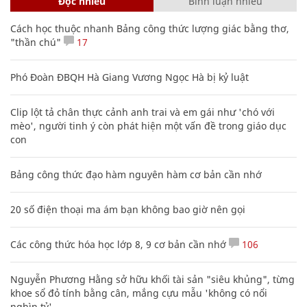
Đọc nhiều
Bình luận nhiều
Cách học thuộc nhanh Bảng công thức lượng giác bằng thơ,
"thần chú"
17
Phó Đoàn ĐBQH Hà Giang Vương Ngọc Hà bị kỷ luật
Clip lột tả chân thực cảnh anh trai và em gái như 'chó với
mèo', người tinh ý còn phát hiện một vấn đề trong giáo dục
con
Bảng công thức đạo hàm nguyên hàm cơ bản cần nhớ
20 số điện thoại ma ám bạn không bao giờ nên gọi
Các công thức hóa học lớp 8, 9 cơ bản cần nhớ
106
Nguyễn Phương Hằng sở hữu khối tài sản "siêu khủng", từng
khoe sổ đỏ tính bằng cân, mắng cựu mẫu 'không có nổi
nghìn tỷ'