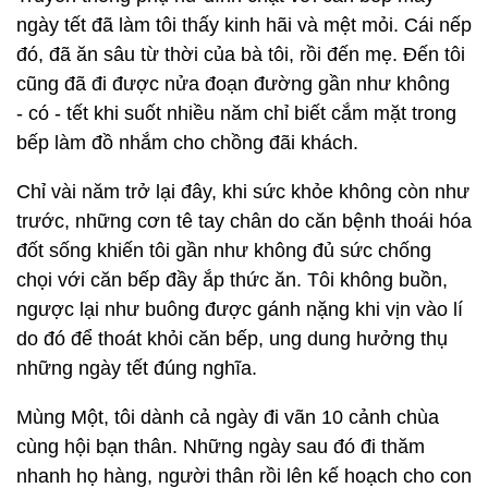
ngày tết đã làm tôi thấy kinh hãi và mệt mỏi. Cái nếp
đó, đã ăn sâu từ thời của bà tôi, rồi đến mẹ. Đến tôi
cũng đã đi được nửa đoạn đường gần như không
- có - tết khi suốt nhiều năm chỉ biết cắm mặt trong
bếp làm đồ nhắm cho chồng đãi khách.
Chỉ vài năm trở lại đây, khi sức khỏe không còn như
trước, những cơn tê tay chân do căn bệnh thoái hóa
đốt sống khiến tôi gần như không đủ sức chống
chọi với căn bếp đầy ắp thức ăn. Tôi không buồn,
ngược lại như buông được gánh nặng khi vịn vào lí
do đó để thoát khỏi căn bếp, ung dung hưởng thụ
những ngày tết đúng nghĩa.
Mùng Một, tôi dành cả ngày đi vãn 10 cảnh chùa
cùng hội bạn thân. Những ngày sau đó đi thăm
nhanh họ hàng, người thân rồi lên kế hoạch cho con