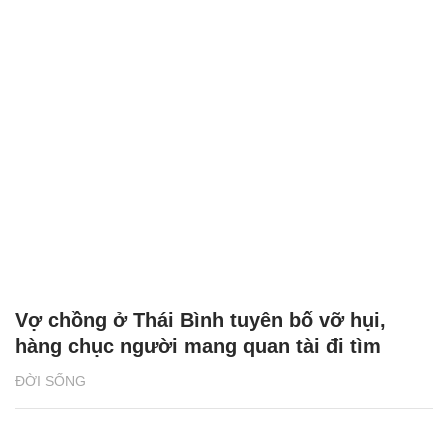
Vợ chồng ở Thái Bình tuyên bố vỡ hụi,
hàng chục người mang quan tài đi tìm
ĐỜI SỐNG