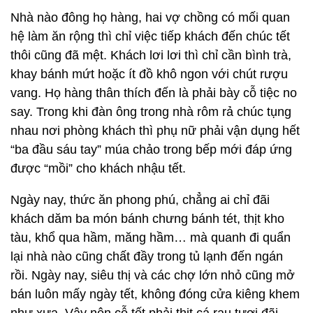
Nhà nào đông họ hàng, hai vợ chồng có mối quan
hệ làm ăn rộng thì chỉ việc tiếp khách đến chúc tết
thôi cũng đã mệt. Khách lơi lơi thì chỉ cần bình trà,
khay bánh mứt hoặc ít đồ khô ngon với chút rượu
vang. Họ hàng thân thích đến là phải bày cỗ tiệc no
say. Trong khi đàn ông trong nhà rôm rả chúc tụng
nhau nơi phòng khách thì phụ nữ phải vận dụng hết
“ba đầu sáu tay” múa chảo trong bếp mới đáp ứng
được “mồi” cho khách nhậu tết.
Ngày nay, thức ăn phong phú, chẳng ai chỉ đãi
khách dăm ba món bánh chưng bánh tét, thịt kho
tàu, khổ qua hầm, măng hầm… mà quanh đi quẩn
lại nhà nào cũng chất đầy trong tủ lạnh đến ngán
rồi. Ngày nay, siêu thị và các chợ lớn nhỏ cũng mở
bán luôn mấy ngày tết, không đóng cửa kiêng khem