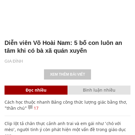
Diễn viên Võ Hoài Nam: 5 bố con luôn an
tâm khi có bà xã quán xuyến
GIA ĐÌNH
XEM THÊM BÀI VIẾT
Đọc nhiều
Bình luận nhiều
Cách học thuộc nhanh Bảng công thức lượng giác bằng thơ,
"thần chú"
17
Clip lột tả chân thực cảnh anh trai và em gái như 'chó với
mèo', người tinh ý còn phát hiện một vấn đề trong giáo dục