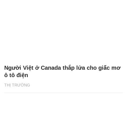
Người Việt ở Canada thắp lửa cho giấc mơ
ô tô điện
THỊ TRƯỜNG