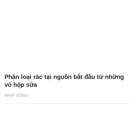
Phân loại rác tại nguồn bắt đầu từ những
vỏ hộp sữa
NHỊP SỐNG