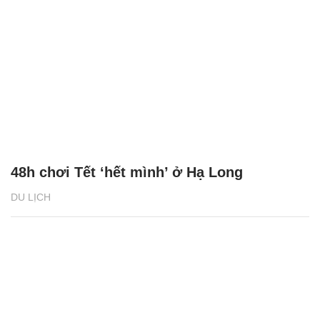
48h chơi Tết ‘hết mình’ ở Hạ Long
DU LỊCH