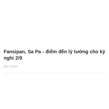
Fansipan, Sa Pa - điểm đến lý tưởng cho kỳ
nghỉ 2/9
DU LỊCH