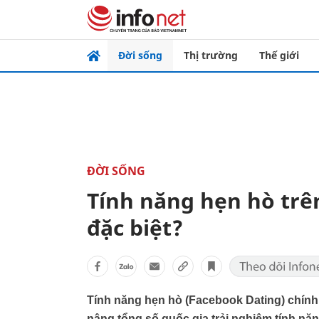
Đời sống
Thị trường
Thế giới
ĐỜI SỐNG
Tính năng hẹn hò trê
đặc biệt?
Tính năng hẹn hò (Facebook Dating) chính 
nâng tổng số quốc gia trải nghiệm tính năn