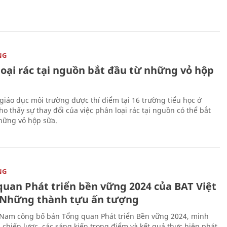
NG
loại rác tại nguồn bắt đầu từ những vỏ hộp
giáo dục môi trường được thí điểm tại 16 trường tiểu học ở
o thấy sự thay đổi của việc phân loại rác tại nguồn có thể bắt
hững vỏ hộp sữa.
NG
quan Phát triển bền vững 2024 của BAT Việt
Những thành tựu ấn tượng
 Nam công bố bản Tổng quan Phát triển Bền vững 2024, minh
 chiến lược, các sáng kiến trọng điểm và kết quả thực hiện phát