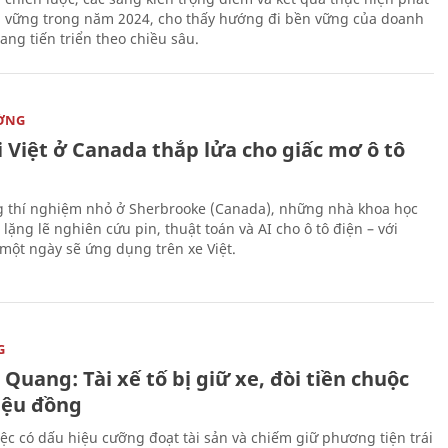
n vững trong năm 2024, cho thấy hướng đi bền vững của doanh
ang tiến triển theo chiều sâu.
ỜNG
 Việt ở Canada thắp lửa cho giấc mơ ô tô
 thí nghiệm nhỏ ở Sherbrooke (Canada), những nhà khoa học
lặng lẽ nghiên cứu pin, thuật toán và AI cho ô tô điện – với
 một ngày sẽ ứng dụng trên xe Việt.
G
Quang: Tài xế tố bị giữ xe, đòi tiền chuộc
riệu đồng
iệc có dấu hiệu cưỡng đoạt tài sản và chiếm giữ phương tiện trái