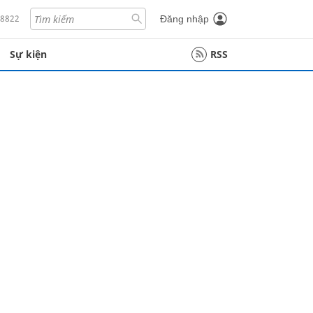
18822
Đăng nhập
Sự kiện
RSS