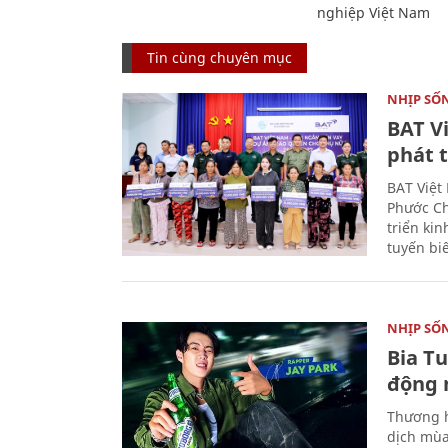
nghiệp Việt Nam
Tin cùng chuyên mục
NHỊP SỐ
BAT V
phát t
BAT Việt
Phước Ch
triển ki
tuyến bi
NHỊP SỐ
Bia T
động 
Thương h
dịch mùa