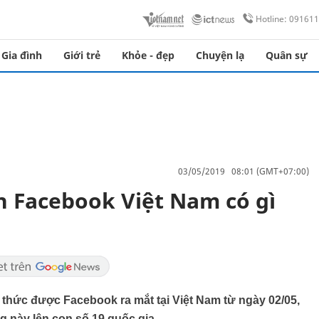
Hotline: 09161
Gia đình
Giới trẻ
Khỏe - đẹp
Chuyện lạ
Quân sự
03/05/2019 08:01 (GMT+07:00)
n Facebook Việt Nam có gì
thức được Facebook ra mắt tại Việt Nam từ ngày 02/05,
g này lên con số 19 quốc gia.