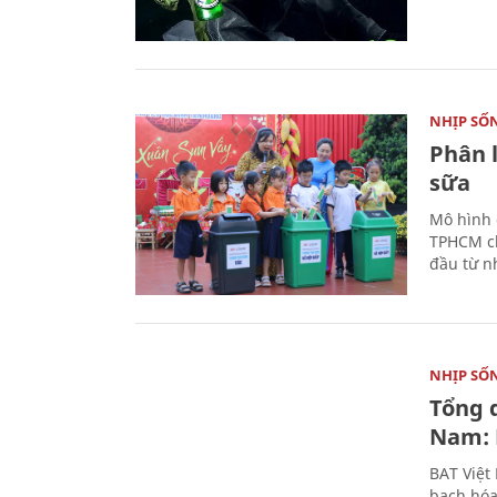
NHỊP SỐ
Phân 
sữa
Mô hình 
TPHCM ch
đầu từ n
NHỊP SỐ
Tổng 
Nam: 
BAT Việt
bạch hóa