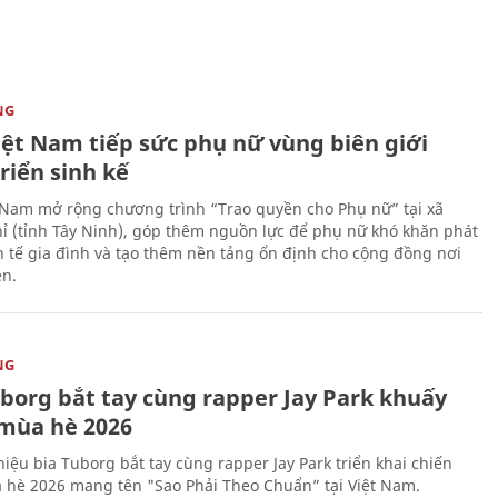
NG
iệt Nam tiếp sức phụ nữ vùng biên giới
riển sinh kế
 Nam mở rộng chương trình “Trao quyền cho Phụ nữ” tại xã
ỉ (tỉnh Tây Ninh), góp thêm nguồn lực để phụ nữ khó khăn phát
nh tế gia đình và tạo thêm nền tảng ổn định cho cộng đồng nơi
ên.
NG
uborg bắt tay cùng rapper Jay Park khuấy
mùa hè 2026
iệu bia Tuborg bắt tay cùng rapper Jay Park triển khai chiến
 hè 2026 mang tên "Sao Phải Theo Chuẩn” tại Việt Nam.