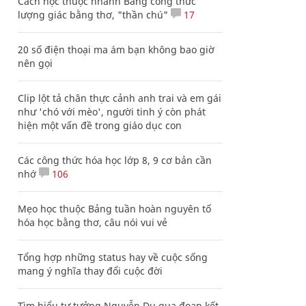
Cách học thuộc nhanh Bảng công thức
lượng giác bằng thơ, "thần chú"
17
20 số điện thoại ma ám bạn không bao giờ
nên gọi
Clip lột tả chân thực cảnh anh trai và em gái
như 'chó với mèo', người tinh ý còn phát
hiện một vấn đề trong giáo dục con
Các công thức hóa học lớp 8, 9 cơ bản cần
nhớ
106
Mẹo học thuộc Bảng tuần hoàn nguyên tố
hóa học bằng thơ, câu nói vui vẻ
Tổng hợp những status hay về cuộc sống
mang ý nghĩa thay đổi cuộc đời
Tìm hiểu tư tưởng Nguyễn Du qua đoạn kết