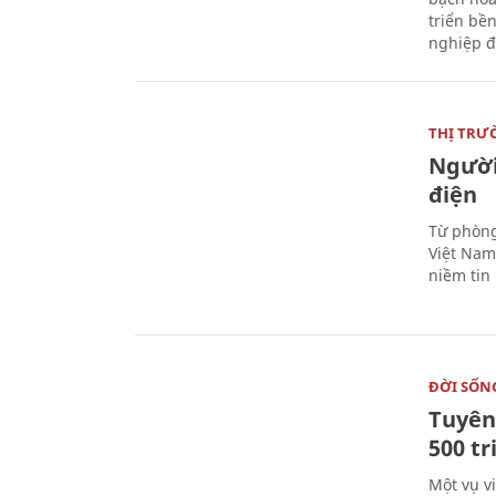
triển bề
nghiệp đ
THỊ TRƯ
Người
điện
Từ phòng
Việt Nam 
niềm tin
ĐỜI SỐN
Tuyên 
500 t
Một vụ v