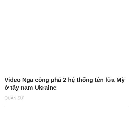
Video Nga công phá 2 hệ thống tên lửa Mỹ
ở tây nam Ukraine
QUÂN SỰ