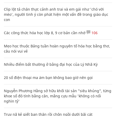
Clip lột tả chân thực cảnh anh trai và em gái như 'chó với
mèo', người tinh ý còn phát hiện một vấn đề trong giáo dục
con
Các công thức hóa học lớp 8, 9 cơ bản cần nhớ
106
Mẹo học thuộc Bảng tuần hoàn nguyên tố hóa học bằng thơ,
câu nói vui vẻ
Nhiều điểm bất thường ở bằng đại học của Lý Nhã Kỳ
20 số điện thoại ma ám bạn không bao giờ nên gọi
Nguyễn Phương Hằng sở hữu khối tài sản "siêu khủng", từng
khoe sổ đỏ tính bằng cân, mắng cựu mẫu 'không có nổi
nghìn tỷ'
Truy nã kẻ giết bạn thân rồi chôn ngồi dưới bãi cát