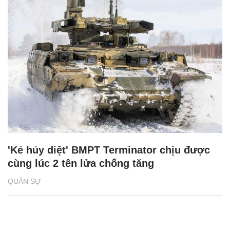
'Kẻ hủy diệt' BMPT Terminator chịu được
cùng lúc 2 tên lửa chống tăng
QUÂN SỰ