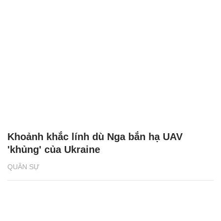
Khoảnh khắc lính dù Nga bắn hạ UAV
'khủng' của Ukraine
QUÂN SỰ