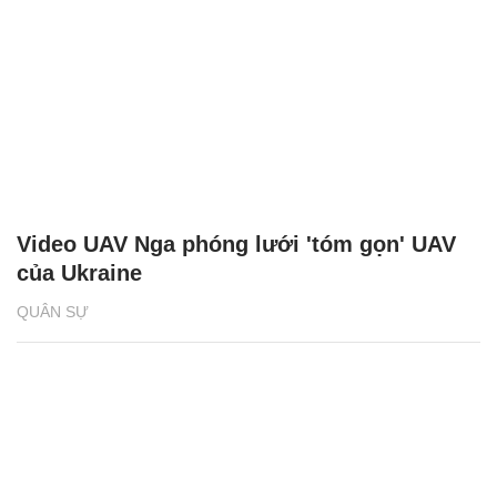
Video UAV Nga phóng lưới 'tóm gọn' UAV
của Ukraine
QUÂN SỰ