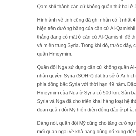
Qamishli thành căn cứ không quân thứ hai ở S
Hình ảnh vệ tinh cũng đã ghi nhận có ít nhất 
hiện trên đường băng của căn cứ Al-Qamishli. 
thẳng đang có mặt ở căn cứ Al-Qamishli để th
và miền trung Syria. Trong khi đó, trước đây,
quân Hmeymim.
Quân đội Nga sử dụng căn cứ không quân Al-Q
nhân quyền Syria (SOHR) đặt trụ sở ở Anh cho
phía đông bắc Syria với thời hạn 49 năm. Đặc
Hmeymim của Nga ở Syria có 500 km. Sân bay
Syria và Nga đã cho triển khai hàng loạt hệ 
đoạn quân đội Mỹ hiện diện đông đảo ở phía đ
Đáng nói, quân đội Mỹ cũng cho tăng cường m
mối quan ngại về khả năng bùng nổ xung đột 