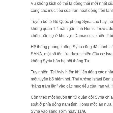
Vụ không kích có thể là động thái mới nhất của
công các mục tiêu của Iran hoạt động trên lãnh
Tuyên bố từ Bộ Quốc phòng Syria cho hay, hồi
không quân T-4 nằm gần tỉnh Homs. Trước đó, 
chốt quân sự ở khu vực Damascus, khiến 2 bin
Hệ thống phòng không Syria cũng đã thành cô
SANA, một số tên lửa được chiến đấu cơ Isr
không Syria bắn hạ hồi tháng Tư.
Tuy nhiên, Tel Aviv hiếm khi lên tiếng xác nh
một tuyên bố hiếm hoi, Thủ tướng Israel Ben
“hàng trăm lần” vào các mục tiêu của Iran và 
Còn theo một nguồn tin từ quân đội Syria ch
soát ở phía đông nam tỉnh Homs một lần nữa l
Syria vào sáng sớm ngày 11/9.