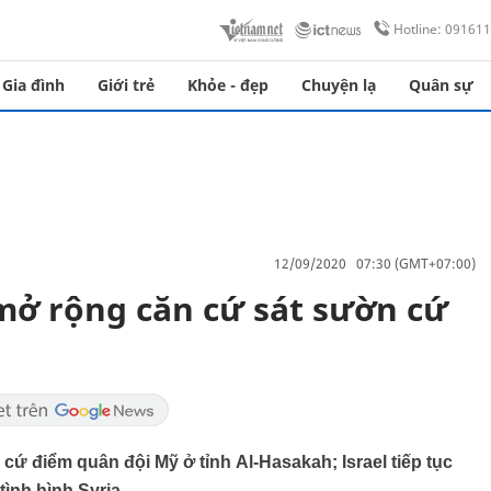
Hotline: 09161
Gia đình
Giới trẻ
Khỏe - đẹp
Chuyện lạ
Quân sự
12/09/2020 07:30 (GMT+07:00)
 mở rộng căn cứ sát sườn cứ
 điểm quân đội Mỹ ở tỉnh Al-Hasakah; Israel tiếp tục
tình hình Syria.