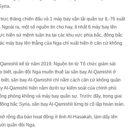
yria.
4 trực thăng chiến đấu và 1 máy bay vận tải quân sự IL-76 xuất
Ngoài ra, một số nguồn tin cho hay, ít nhất 6 máy bay lên
ực hiện sứ mệnh tuần tra tại các khu vực phía bắc, đông bắc
 các máy bay lên thẳng của Nga chỉ xuất hiện ở căn cứ không
amishli kể từ năm 2019. Nguồn tin từ Tổ chức giám sát
 biết, quân đội Nga muốn thuê lại sân bay Al-Qamishli ở
 biệt, sân bay Al-Qamishli chỉ nằm cách căn cứ không quân
 Al-Qamishli hiện nằm dưới sự kiểm soát của chính phủ
thống phòng không và máy bay quân sự. Trước đây, trong giai
ông bắc Syria, sân bay Al-Qamishli từng bị cô lập hoàn toàn.
ở rộng địa bàn hoạt động ở tỉnh Al-Hasakah, làm dấy lên
với quân đội Nga.