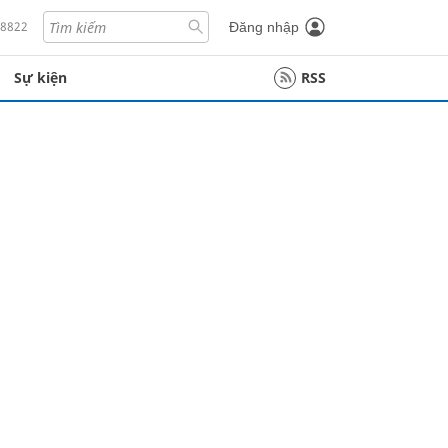
18822
Đăng nhập
Sự kiện
RSS