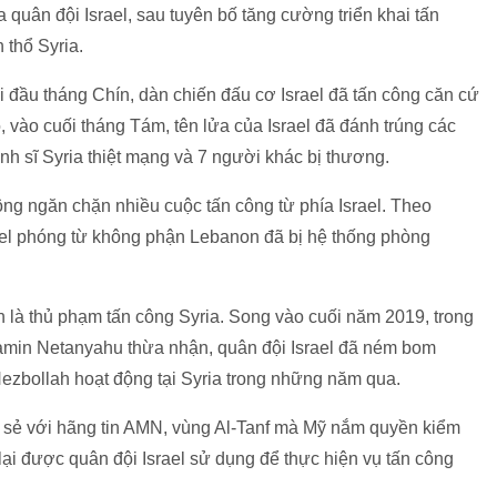
 quân đội Israel, sau tuyên bố tăng cường triển khai tấn
 thổ Syria.
 đầu tháng Chín, dàn chiến đấu cơ Israel đã tấn công căn cứ
vào cuối tháng Tám, tên lửa của Israel đã đánh trúng các
h sĩ Syria thiệt mạng và 7 người khác bị thương.
ng ngăn chặn nhiều cuộc tấn công từ phía Israel. Theo
ael phóng từ không phận Lebanon đã bị hệ thống phòng
ận là thủ phạm tấn công Syria. Song vào cuối năm 2019, trong
jamin Netanyahu thừa nhận, quân đội Israel đã ném bom
Hezbollah hoạt động tại Syria trong những năm qua.
ia sẻ với hãng tin AMN, vùng Al-Tanf mà Mỹ nắm quyền kiểm
ại được quân đội Israel sử dụng để thực hiện vụ tấn công