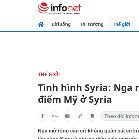
Đời sống
Thị trường
Thế giới
THẾ GIỚI
Tình hình Syria: Nga
điểm Mỹ ở Syria
Nga mở rộng căn cứ không quân sát sườn cứ
tấn công Syria là những diễn biến mới của 