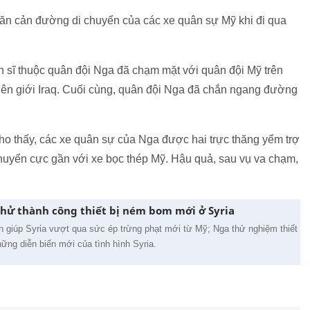
găn cản đường di chuyển của các xe quân sự Mỹ khi đi qua
nh sĩ thuộc quân đội Nga đã chạm mặt với quân đội Mỹ trên
iên giới Iraq. Cuối cùng, quân đội Nga đã chắn ngang đường
ho thấy, các xe quân sự của Nga được hai trực thăng yểm trợ
chuyển cực gần với xe bọc thép Mỹ. Hậu quả, sau vụ va chạm,
thử thành công thiết bị ném bom mới ở Syria
 giúp Syria vượt qua sức ép trừng phạt mới từ Mỹ; Nga thử nghiệm thiết
hững diễn biến mới của tình hình Syria.