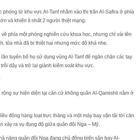
c phóng từ khu vực Al-Tanf nhằm vào thị trấn Al-Safira ở phía
ớn và khiến ít nhất 2 người thiệt mạng.
nã về phía một phòng nghiên cứu khoa học, nhưng chỉ vài tên
h, tòa nhà đã bị thiệt hại nhưng mức độ khá nhẹ.
 lần tuyên bố họ sử dụng vùng Al-Tanf để ngăn chặn các tay
rỗi dậy và trở lại giành kiểm soát khu vực.
ỹ
ộng sự hiện diện tại căn cứ không quân Al-Qamishli nằm ở
u động hàng loạt trực thăng và một máy bay vận tải tới căn
uần xảy ra vụ đụng độ giữa quân đội Nga – Mỹ.
khả năng quân đội Nga đang chủ động biến sân bay Al-