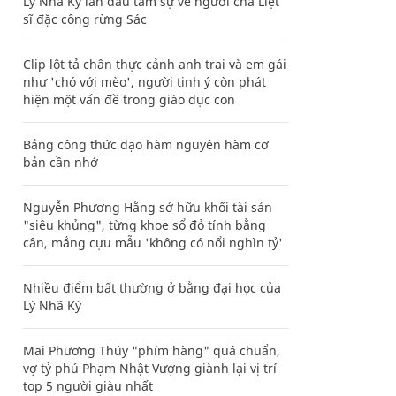
Lý Nhã Kỳ lần đầu tâm sự về người cha Liệt
sĩ đặc công rừng Sác
Clip lột tả chân thực cảnh anh trai và em gái
như 'chó với mèo', người tinh ý còn phát
hiện một vấn đề trong giáo dục con
Bảng công thức đạo hàm nguyên hàm cơ
bản cần nhớ
Nguyễn Phương Hằng sở hữu khối tài sản
"siêu khủng", từng khoe sổ đỏ tính bằng
cân, mắng cựu mẫu 'không có nổi nghìn tỷ'
Nhiều điểm bất thường ở bằng đại học của
Lý Nhã Kỳ
Mai Phương Thúy "phím hàng" quá chuẩn,
vợ tỷ phú Phạm Nhật Vượng giành lại vị trí
top 5 người giàu nhất