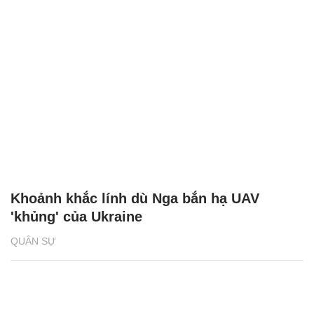
Khoảnh khắc lính dù Nga bắn hạ UAV
'khủng' của Ukraine
QUÂN SỰ