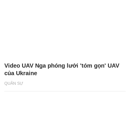
Video UAV Nga phóng lưới 'tóm gọn' UAV
của Ukraine
QUÂN SỰ