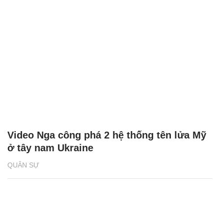
Video Nga công phá 2 hệ thống tên lửa Mỹ
ở tây nam Ukraine
QUÂN SỰ