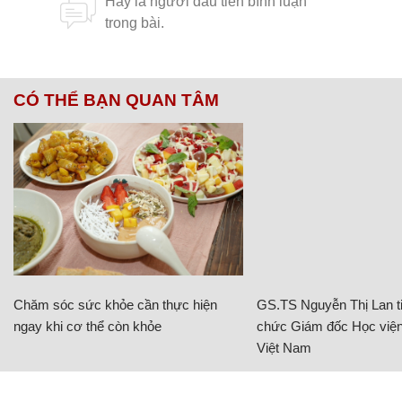
CÓ THỂ BẠN QUAN TÂM
Chăm sóc sức khỏe cần thực hiện
GS.TS Nguyễn Thị Lan ti
ngay khi cơ thể còn khỏe
chức Giám đốc Học viện
Việt Nam