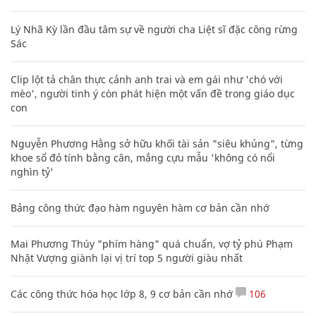
Lý Nhã Kỳ lần đầu tâm sự về người cha Liệt sĩ đặc công rừng
Sác
Clip lột tả chân thực cảnh anh trai và em gái như 'chó với
mèo', người tinh ý còn phát hiện một vấn đề trong giáo dục
con
Nguyễn Phương Hằng sở hữu khối tài sản "siêu khủng", từng
khoe sổ đỏ tính bằng cân, mắng cựu mẫu 'không có nổi
nghìn tỷ'
Bảng công thức đạo hàm nguyên hàm cơ bản cần nhớ
Mai Phương Thúy "phím hàng" quá chuẩn, vợ tỷ phú Phạm
Nhật Vượng giành lại vị trí top 5 người giàu nhất
Các công thức hóa học lớp 8, 9 cơ bản cần nhớ
106