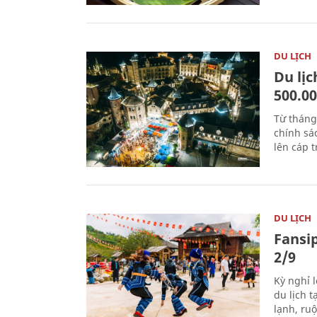
DU LỊCH
Du lị
500.0
Từ tháng
chính sá
lên cáp t
DU LỊCH
Fansip
2/9
Kỳ nghỉ l
du lịch t
lạnh, ru