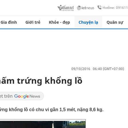
Hotline: 09161
Gia đình
Giới trẻ
Khỏe - đẹp
Chuyện lạ
Quân sự
09/10/2016 06:40 (GMT+07:00)
ây nấm trứng khổng lồ
 trứng khổng lồ có chu vi gần 1,5 mét, nặng 8,6 kg.