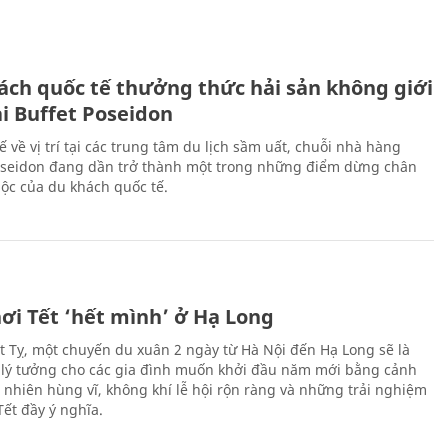
ách quốc tế thưởng thức hải sản không giới
ại Buffet Poseidon
hế về vị trí tại các trung tâm du lịch sầm uất, chuỗi nhà hàng
oseidon đang dần trở thành một trong những điểm dừng chân
ộc của du khách quốc tế.
ơi Tết ‘hết mình’ ở Hạ Long
Ất Tỵ, một chuyến du xuân 2 ngày từ Hà Nội đến Hạ Long sẽ là
 lý tưởng cho các gia đình muốn khởi đầu năm mới bằng cảnh
n nhiên hùng vĩ, không khí lễ hội rộn ràng và những trải nghiệm
Tết đầy ý nghĩa.