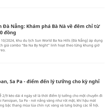
ch Đà Nẵng: Khám phá Bà Nà về đêm chỉ từ
00 đồng
 10/2024, khu du lịch Sun World Ba Na Hills (Đà Nẵng) áp dụng
ch giá combo “Ba Na By Night” linh hoạt theo từng khung giờ
reo.
an, Sa Pa - điểm đến lý tưởng cho kỳ nghỉ
ễ 2/9 kéo dài 4 ngày sẽ là thời điểm lý tưởng cho một chuyến đi
ại Fansipan, Sa Pa - nơi nắng vàng như rót mật, khí hậu mát
ộng bậc thang mùa lúa chín rực vàng và tưng bừng các lễ hội.