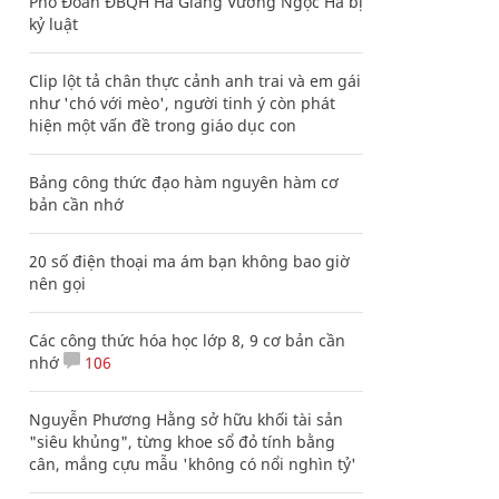
Phó Đoàn ĐBQH Hà Giang Vương Ngọc Hà bị
kỷ luật
Clip lột tả chân thực cảnh anh trai và em gái
như 'chó với mèo', người tinh ý còn phát
hiện một vấn đề trong giáo dục con
Bảng công thức đạo hàm nguyên hàm cơ
bản cần nhớ
20 số điện thoại ma ám bạn không bao giờ
nên gọi
Các công thức hóa học lớp 8, 9 cơ bản cần
nhớ
106
Nguyễn Phương Hằng sở hữu khối tài sản
"siêu khủng", từng khoe sổ đỏ tính bằng
cân, mắng cựu mẫu 'không có nổi nghìn tỷ'