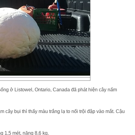
 sống ở Listowel, Ontario, Canada đã phát hiện cây nấm
 cây bụi thì thấy màu trắng lạ to nổi trội đập vào mắt. Cậu
g 1,5 mét, nặng 8,6 kg.