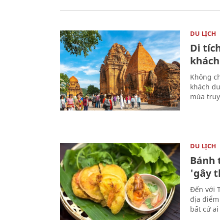
DU LỊCH
Di tí
khách
Không ch
khách du
múa truy
DU LỊCH
Bánh 
'gây 
Đến với 
địa điểm
bất cứ a