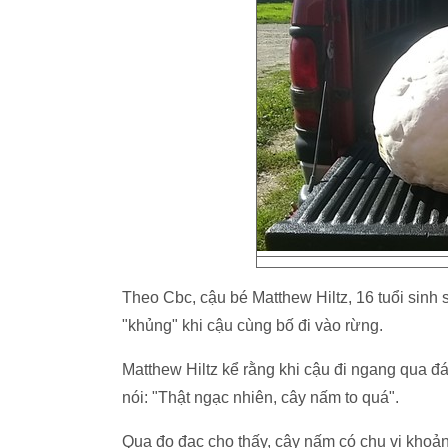
Theo Cbc, cậu bé Matthew Hiltz, 16 tuổi sinh
"khủng" khi cậu cùng bố đi vào rừng.
Matthew Hiltz kể rằng khi cậu đi ngang qua đám
nói: "Thật ngạc nhiên, cây nấm to quá".
Qua đo đạc cho thấy, cây nấm có chu vi khoản