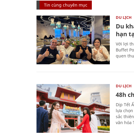
Tin cùng chuyên mục
DU LỊCH
Du kh
hạn t
Với lợi t
Buffet P
quen thu
DU LỊCH
48h ch
Dịp Tết 
lựa chọn
sắc thiê
văn hóa 