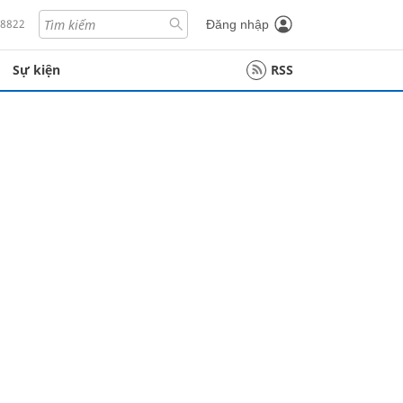
18822
Đăng nhập
Sự kiện
RSS