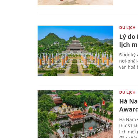
DU LỊCH
Lý do
lịch m
Được kỳ 
nơi-phải
văn hoá 
DU LỊCH
Hà Na
Award
Hà Nam v
thứ 31 k
lịch mới
đầu châu