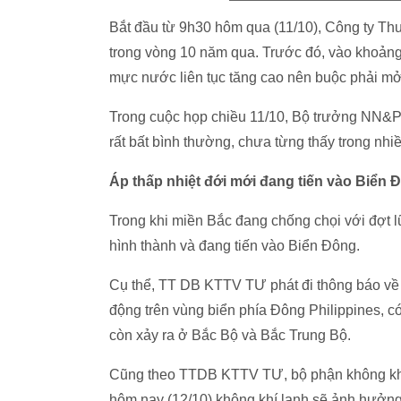
Bắt đầu từ 9h30 hôm qua (11/10), Công ty Thu
trong vòng 10 năm qua. Trước đó, vào khoảng
mực nước liên tục tăng cao nên buộc phải mở
Trong cuộc họp chiều 11/10, Bộ trưởng NN&
rất bất bình thường, chưa từng thấy trong nhi
Áp thấp nhiệt đới mới đang tiến vào Biển 
Trong khi miền Bắc đang chống chọi với đợt lũ
hình thành và đang tiến vào Biển Đông.
Cụ thể, TT DB KTTV TƯ phát đi thông báo về m
động trên vùng biển phía Đông Philippines, c
còn xảy ra ở Bắc Bộ và Bắc Trung Bộ.
Cũng theo TTDB KTTV TƯ, bộ phận không khí 
hôm nay (12/10) không khí lạnh sẽ ảnh hưởng 