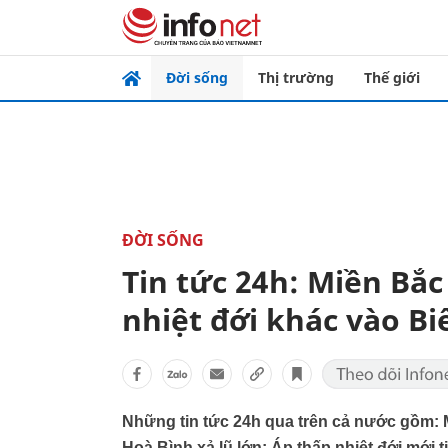
Đời sống
Thị trường
Thế giới
ĐỜI SỐNG
Tin tức 24h: Miền Bắc 
nhiệt đới khác vào B
Những tin tức 24h qua trên cả nước gồm: 
Hoà Bình xả lũ lớn; Áp thấp nhiệt đới mới 