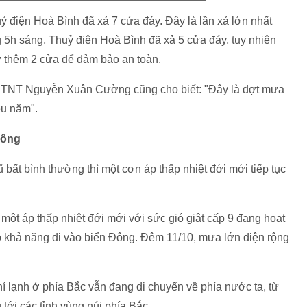
ỷ điện Hoà Bình đã xả 7 cửa đáy. Đây là lần xả lớn nhất
 5h sáng, Thuỷ điện Hoà Bình đã xả 5 cửa đáy, tuy nhiên
 thêm 2 cửa để đảm bảo an toàn.
PTNT Nguyễn Xuân Cường cũng cho biết: "Đây là đợt mưa
ều năm".
Đông
 bất bình thường thì một cơn áp thấp nhiệt đới mới tiếp tục
ột áp thấp nhiệt đới mới với sức gió giật cấp 9 đang hoạt
ó khả năng đi vào biển Đông. Đêm 11/10, mưa lớn diện rộng
lạnh ở phía Bắc vẫn đang di chuyển về phía nước ta, từ
tới các tỉnh vùng núi phía Bắc.