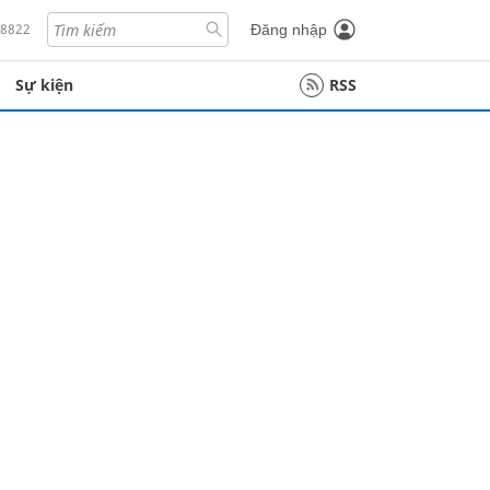
18822
Đăng nhập
Sự kiện
RSS