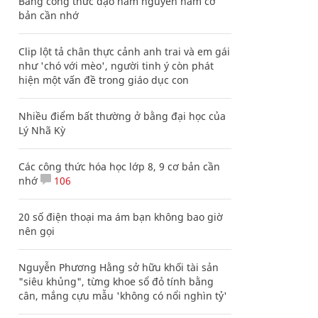
Bảng công thức đạo hàm nguyên hàm cơ
bản cần nhớ
Clip lột tả chân thực cảnh anh trai và em gái
như 'chó với mèo', người tinh ý còn phát
hiện một vấn đề trong giáo dục con
Nhiều điểm bất thường ở bằng đại học của
Lý Nhã Kỳ
Các công thức hóa học lớp 8, 9 cơ bản cần
nhớ
106
20 số điện thoại ma ám bạn không bao giờ
nên gọi
Nguyễn Phương Hằng sở hữu khối tài sản
"siêu khủng", từng khoe sổ đỏ tính bằng
cân, mắng cựu mẫu 'không có nổi nghìn tỷ'