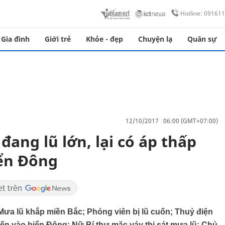
Hotline: 09161
Gia đình
Giới trẻ
Khỏe - đẹp
Chuyện lạ
Quân sự
12/10/2017 06:00 (GMT+07:00)
đang lũ lớn, lại có áp thấp
iển Đông
Mưa lũ khắp miền Bắc; Phóng viên bị lũ cuốn; Thuỷ điện
tiến vào biển Đông; Nữ Bí thư mặc váy thị sát mưa lũ; Chủ