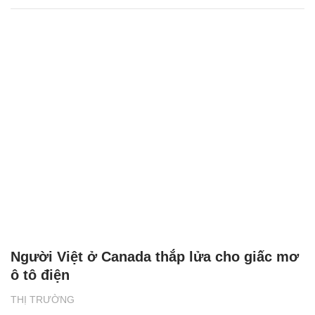
Người Việt ở Canada thắp lửa cho giấc mơ
ô tô điện
THỊ TRƯỜNG