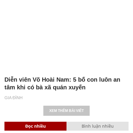
Diễn viên Võ Hoài Nam: 5 bố con luôn an
tâm khi có bà xã quán xuyến
GIA ĐÌNH
XEM THÊM BÀI VIẾT
Đọc nhiều
Bình luận nhiều