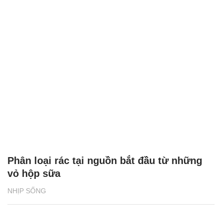
Phân loại rác tại nguồn bắt đầu từ những
vỏ hộp sữa
NHỊP SỐNG