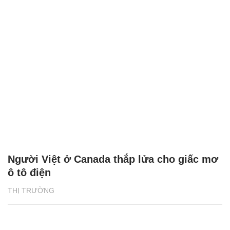
Người Việt ở Canada thắp lửa cho giấc mơ
ô tô điện
THỊ TRƯỜNG