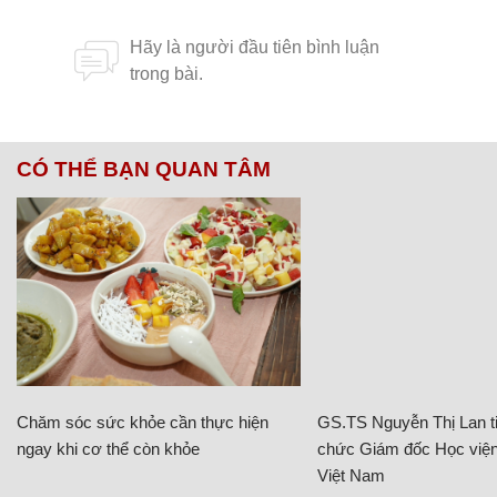
CÓ THỂ BẠN QUAN TÂM
Chăm sóc sức khỏe cần thực hiện
GS.TS Nguyễn Thị Lan ti
ngay khi cơ thể còn khỏe
chức Giám đốc Học viện
Việt Nam