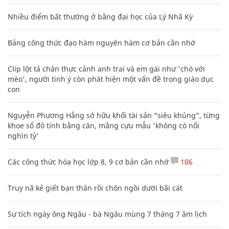
Nhiều điểm bất thường ở bằng đại học của Lý Nhã Kỳ
Bảng công thức đạo hàm nguyên hàm cơ bản cần nhớ
Clip lột tả chân thực cảnh anh trai và em gái như 'chó với
mèo', người tinh ý còn phát hiện một vấn đề trong giáo dục
con
Nguyễn Phương Hằng sở hữu khối tài sản "siêu khủng", từng
khoe sổ đỏ tính bằng cân, mắng cựu mẫu 'không có nổi
nghìn tỷ'
Các công thức hóa học lớp 8, 9 cơ bản cần nhớ
106
Truy nã kẻ giết bạn thân rồi chôn ngồi dưới bãi cát
Sự tích ngày ông Ngâu - bà Ngâu mùng 7 tháng 7 âm lịch