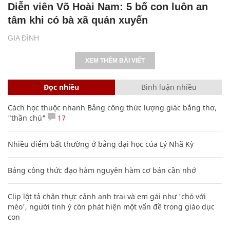
Diễn viên Võ Hoài Nam: 5 bố con luôn an
tâm khi có bà xã quán xuyến
GIA ĐÌNH
XEM THÊM BÀI VIẾT
Đọc nhiều
Bình luận nhiều
Cách học thuộc nhanh Bảng công thức lượng giác bằng thơ,
"thần chú"
17
Nhiều điểm bất thường ở bằng đại học của Lý Nhã Kỳ
Bảng công thức đạo hàm nguyên hàm cơ bản cần nhớ
Clip lột tả chân thực cảnh anh trai và em gái như 'chó với
mèo', người tinh ý còn phát hiện một vấn đề trong giáo dục
con