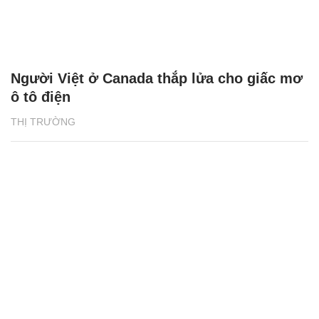
Người Việt ở Canada thắp lửa cho giấc mơ
ô tô điện
THỊ TRƯỜNG