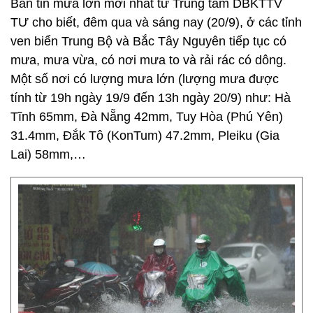
Bản tin mưa lớn mới nhất từ Trung tâm DBKTTV
TƯ cho biết, đêm qua và sáng nay (20/9), ở các tỉnh
ven biển Trung Bộ và Bắc Tây Nguyên tiếp tục có
mưa, mưa vừa, có nơi mưa to và rải rác có dông.
Một số nơi có lượng mưa lớn (lượng mưa được
tính từ 19h ngày 19/9 đến 13h ngày 20/9) như: Hà
Tĩnh 65mm, Đà Nẵng 42mm, Tuy Hòa (Phú Yên)
31.4mm, Đắk Tô (KonTum) 47.2mm, Pleiku (Gia
Lai) 58mm,…