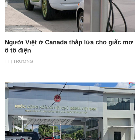
Người Việt ở Canada thắp lửa cho giấc mơ
ô tô điện
THỊ TRƯỜNG