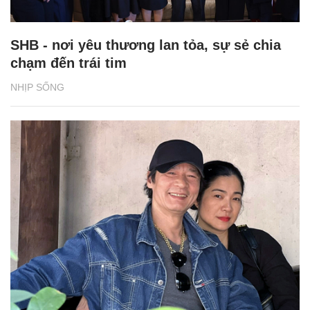
SHB - nơi yêu thương lan tỏa, sự sẻ chia
chạm đến trái tim
NHỊP SỐNG