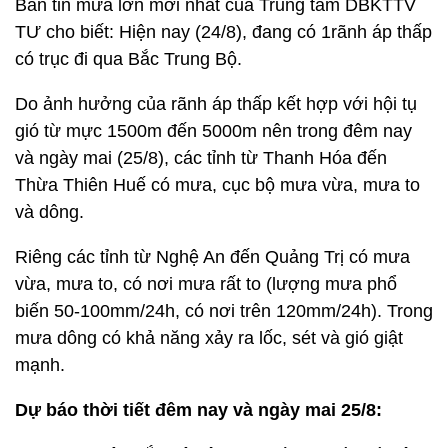
Bản tin mưa lớn mới nhất của Trung tâm DBKTTV
TƯ cho biết: Hiện nay (24/8), đang có 1
rãnh áp thấp
có trục đi qua Bắc Trung Bộ.
Do ảnh hưởng của rãnh áp thấp kết hợp với hội tụ
gió từ mực 1500m đến 5000m nên trong đêm nay
và ngày mai (25/8), các tỉnh từ Thanh Hóa đến
Thừa Thiên Huế có mưa, cục bộ mưa vừa, mưa to
và dông.
Riêng các tỉnh từ Nghệ An đến Quảng Trị có mưa
vừa, mưa to, có nơi mưa rất to (lượng mưa phổ
biến 50-100mm/24h, có nơi trên 120mm/24h). Trong
mưa dông có khả năng xảy ra lốc, sét và gió giật
mạnh.
Dự báo thời tiết đêm nay và ngày mai 25/8: