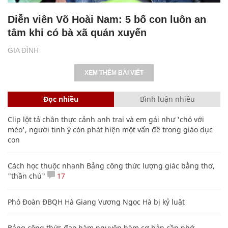
Diễn viên Võ Hoài Nam: 5 bố con luôn an
tâm khi có bà xã quán xuyến
GIA ĐÌNH
XEM THÊM BÀI VIẾT
Đọc nhiều
Bình luận nhiều
Clip lột tả chân thực cảnh anh trai và em gái như 'chó với
mèo', người tinh ý còn phát hiện một vấn đề trong giáo dục
con
Cách học thuộc nhanh Bảng công thức lượng giác bằng thơ,
"thần chú"
17
Phó Đoàn ĐBQH Hà Giang Vương Ngọc Hà bị kỷ luật
Bảng công thức đạo hàm nguyên hàm cơ bản cần nhớ