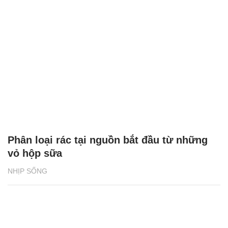
Phân loại rác tại nguồn bắt đầu từ những
vỏ hộp sữa
NHỊP SỐNG