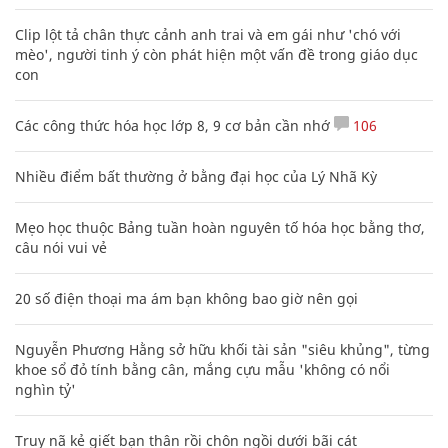
Clip lột tả chân thực cảnh anh trai và em gái như 'chó với
mèo', người tinh ý còn phát hiện một vấn đề trong giáo dục
con
Các công thức hóa học lớp 8, 9 cơ bản cần nhớ
106
Nhiều điểm bất thường ở bằng đại học của Lý Nhã Kỳ
Mẹo học thuộc Bảng tuần hoàn nguyên tố hóa học bằng thơ,
câu nói vui vẻ
20 số điện thoại ma ám bạn không bao giờ nên gọi
Nguyễn Phương Hằng sở hữu khối tài sản "siêu khủng", từng
khoe sổ đỏ tính bằng cân, mắng cựu mẫu 'không có nổi
nghìn tỷ'
Truy nã kẻ giết bạn thân rồi chôn ngồi dưới bãi cát