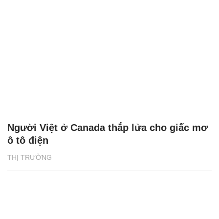
Người Việt ở Canada thắp lửa cho giấc mơ
ô tô điện
THỊ TRƯỜNG