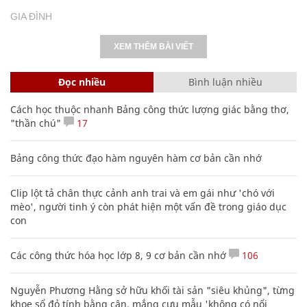
GIA ĐÌNH
XEM THÊM BÀI VIẾT
Đọc nhiều
Bình luận nhiều
Cách học thuộc nhanh Bảng công thức lượng giác bằng thơ,
"thần chú"
17
Bảng công thức đạo hàm nguyên hàm cơ bản cần nhớ
Clip lột tả chân thực cảnh anh trai và em gái như 'chó với
mèo', người tinh ý còn phát hiện một vấn đề trong giáo dục
con
Các công thức hóa học lớp 8, 9 cơ bản cần nhớ
106
Nguyễn Phương Hằng sở hữu khối tài sản "siêu khủng", từng
khoe sổ đỏ tính bằng cân, mắng cựu mẫu 'không có nổi