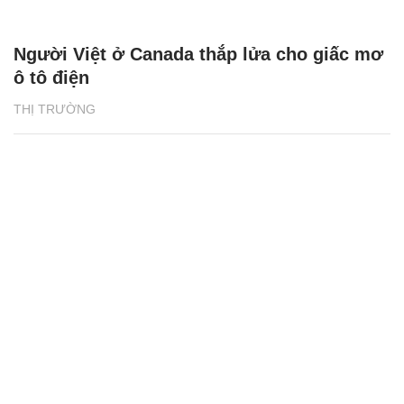
Người Việt ở Canada thắp lửa cho giấc mơ
ô tô điện
THỊ TRƯỜNG