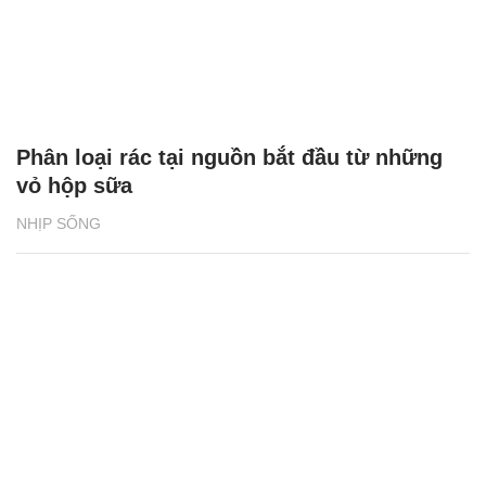
Phân loại rác tại nguồn bắt đầu từ những
vỏ hộp sữa
NHỊP SỐNG