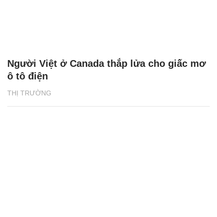
Người Việt ở Canada thắp lửa cho giấc mơ
ô tô điện
THỊ TRƯỜNG