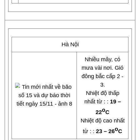
Hà Nội
Nhiều mây, có
mưa vài nơi. Gió
đông bắc cấp 2 -
3.
Nhiệt độ thấp
nhất từ : :
19 –
o
22
C
Nhiệt độ cao nhất
o
từ : :
23 – 26
C