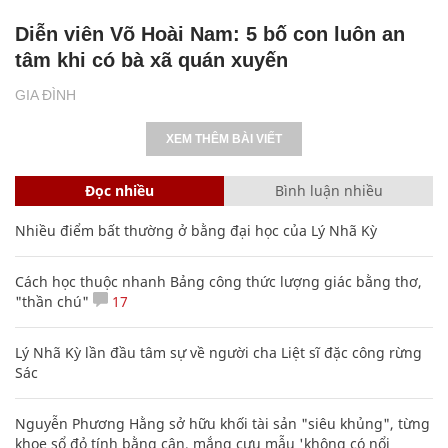
Diễn viên Võ Hoài Nam: 5 bố con luôn an
tâm khi có bà xã quán xuyến
GIA ĐÌNH
XEM THÊM BÀI VIẾT
Đọc nhiều
Bình luận nhiều
Nhiều điểm bất thường ở bằng đại học của Lý Nhã Kỳ
Cách học thuộc nhanh Bảng công thức lượng giác bằng thơ,
"thần chú"
17
Lý Nhã Kỳ lần đầu tâm sự về người cha Liệt sĩ đặc công rừng
Sác
Nguyễn Phương Hằng sở hữu khối tài sản "siêu khủng", từng
khoe sổ đỏ tính bằng cân, mắng cựu mẫu 'không có nổi