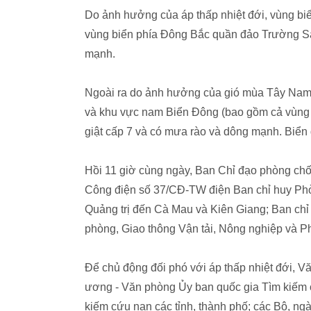
Do ảnh hưởng của áp thấp nhiệt đới, vùng b
vùng biển phía Đông Bắc quần đảo Trường Sa) 
mạnh.
Ngoài ra do ảnh hưởng của gió mùa Tây Nam
và khu vực nam Biển Đông (bao gồm cả vùng b
giật cấp 7 và có mưa rào và dông mạnh. Biển
Hồi 11 giờ cùng ngày, Ban Chỉ đạo phòng chố
Công điện số 37/CĐ-TW điện Ban chỉ huy Phòn
Quảng trị đến Cà Mau và Kiên Giang; Ban chỉ
phòng, Giao thông Vận tải, Nông nghiệp và Phá
Để chủ động đối phó với áp thấp nhiệt đới, 
ương - Văn phòng Ủy ban quốc gia Tìm kiếm 
kiếm cứu nạn các tỉnh, thành phố; các Bộ, ng