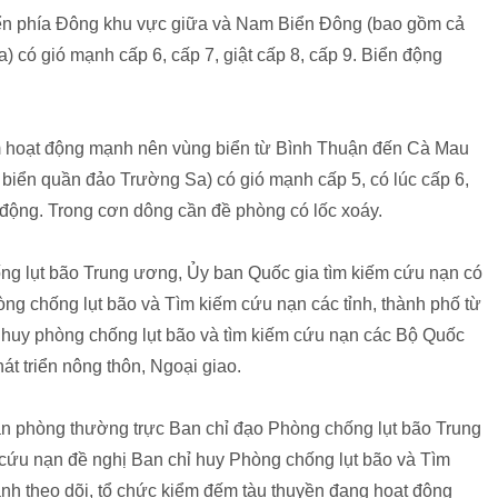
iển phía Đông khu vực giữa và Nam Biển Đông (bao gồm cả
có gió mạnh cấp 6, cấp 7, giật cấp 8, cấp 9. Biển động
 hoạt động mạnh nên vùng biển từ Bình Thuận đến Cà Mau
iển quần đảo Trường Sa) có gió mạnh cấp 5, có lúc cấp 6,
 động. Trong cơn dông cần đề phòng có lốc xoáy.
ng lụt bão Trung ương, Ủy ban Quốc gia tìm kiếm cứu nạn có
g chống lụt bão và Tìm kiếm cứu nạn các tỉnh, thành phố từ
 huy phòng chống lụt bão và tìm kiếm cứu nạn các Bộ Quốc
t triển nông thôn, Ngoại giao.
Văn phòng thường trực Ban chỉ đạo Phòng chống lụt bão Trung
cứu nạn đề nghị Ban chỉ huy Phòng chống lụt bão và Tìm
ành theo dõi, tổ chức kiểm đếm tàu thuyền đang hoạt động