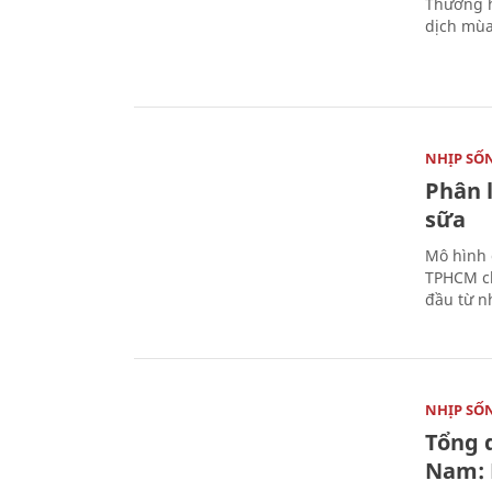
Thương h
dịch mùa
NHỊP SỐ
Phân 
sữa
Mô hình 
TPHCM ch
đầu từ n
NHỊP SỐ
Tổng 
Nam: 