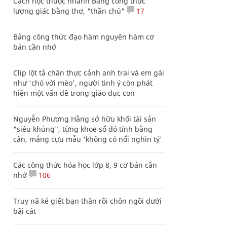
Cách học thuộc nhanh Bảng công thức
lượng giác bằng thơ, "thần chú"
17
Bảng công thức đạo hàm nguyên hàm cơ
bản cần nhớ
Clip lột tả chân thực cảnh anh trai và em gái
như 'chó với mèo', người tinh ý còn phát
hiện một vấn đề trong giáo dục con
Nguyễn Phương Hằng sở hữu khối tài sản
"siêu khủng", từng khoe sổ đỏ tính bằng
cân, mắng cựu mẫu 'không có nổi nghìn tỷ'
Các công thức hóa học lớp 8, 9 cơ bản cần
nhớ
106
Truy nã kẻ giết bạn thân rồi chôn ngồi dưới
bãi cát