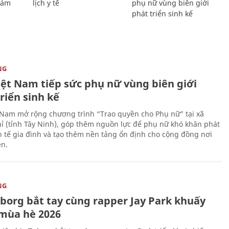
Giám
lịch y tế
phụ nữ vùng biên giới
phát triển sinh kế
NG
iệt Nam tiếp sức phụ nữ vùng biên giới
riển sinh kế
 Nam mở rộng chương trình “Trao quyền cho Phụ nữ” tại xã
ỉ (tỉnh Tây Ninh), góp thêm nguồn lực để phụ nữ khó khăn phát
nh tế gia đình và tạo thêm nền tảng ổn định cho cộng đồng nơi
ên.
NG
uborg bắt tay cùng rapper Jay Park khuấy
mùa hè 2026