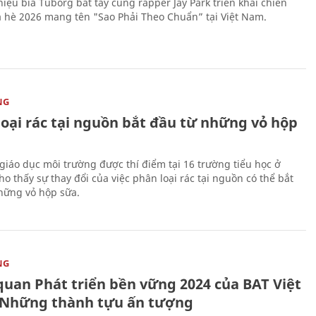
iệu bia Tuborg bắt tay cùng rapper Jay Park triển khai chiến
 hè 2026 mang tên "Sao Phải Theo Chuẩn” tại Việt Nam.
NG
loại rác tại nguồn bắt đầu từ những vỏ hộp
giáo dục môi trường được thí điểm tại 16 trường tiểu học ở
o thấy sự thay đổi của việc phân loại rác tại nguồn có thể bắt
hững vỏ hộp sữa.
NG
quan Phát triển bền vững 2024 của BAT Việt
Những thành tựu ấn tượng