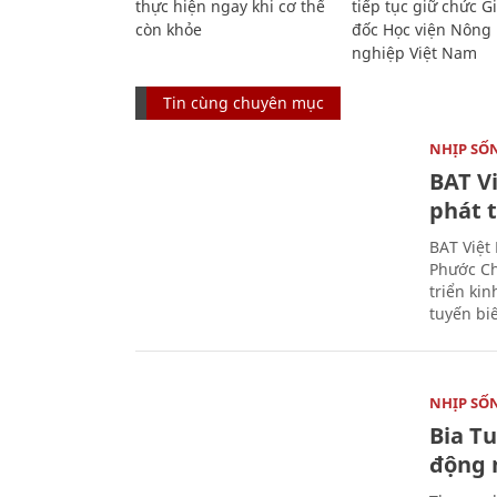
thực hiện ngay khi cơ thể
tiếp tục giữ chức 
còn khỏe
đốc Học viện Nông
nghiệp Việt Nam
Tin cùng chuyên mục
NHỊP SỐ
BAT V
phát t
BAT Việt
Phước Ch
triển ki
tuyến bi
NHỊP SỐ
Bia T
động 