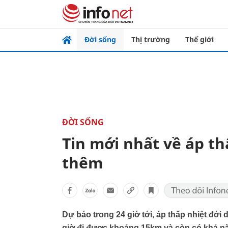
Đời sống
Thị trường
Thế giới
ĐỜI SỐNG
Tin mới nhất về áp t
thêm
Dự báo trong 24 giờ tới, áp thấp nhiệt đớ
giờ đi được khoảng 15km và còn có khả n