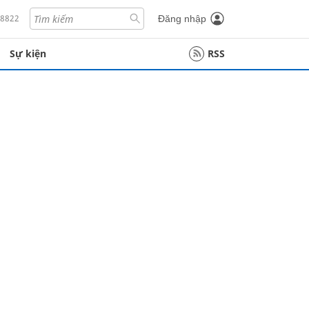
18822
Đăng nhập
Sự kiện
RSS