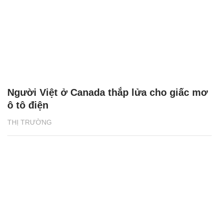
Người Việt ở Canada thắp lửa cho giấc mơ
ô tô điện
THỊ TRƯỜNG