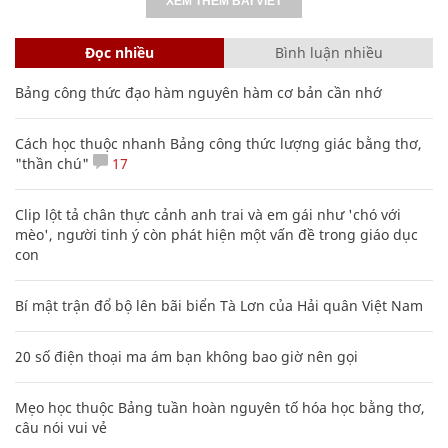
XEM THÊM BÀI VIẾT
Đọc nhiều
Bình luận nhiều
Bảng công thức đạo hàm nguyên hàm cơ bản cần nhớ
Cách học thuộc nhanh Bảng công thức lượng giác bằng thơ,
"thần chú"
17
Clip lột tả chân thực cảnh anh trai và em gái như 'chó với
mèo', người tinh ý còn phát hiện một vấn đề trong giáo dục
con
Bí mật trận đổ bộ lên bãi biển Tà Lơn của Hải quân Việt Nam
20 số điện thoại ma ám bạn không bao giờ nên gọi
Mẹo học thuộc Bảng tuần hoàn nguyên tố hóa học bằng thơ,
câu nói vui vẻ