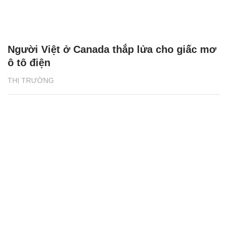
Người Việt ở Canada thắp lửa cho giấc mơ
ô tô điện
THỊ TRƯỜNG