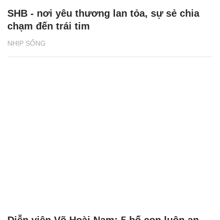
SHB - nơi yêu thương lan tỏa, sự sẻ chia
chạm đến trái tim
NHỊP SỐNG
Diễn viên Võ Hoài Nam: 5 bố con luôn an